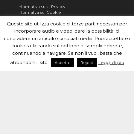
Informativa sulla Privacy
Informatva sui Cookie
Questo sito utilizza cookie di terze parti necessari per
Per la rubrica de l'Astronomo risponde, per
inviarci le tue foto o i tuoi contributi, scrivici a
incorporare audio e video, dare la possibilità di
redazione.edu [chiocciola] inaf.it oppure
compila
condividere un articolo sui social media. Puoi accettare i
il form
cookies cliccando sul bottone o, semplicemente,
continuando a navigare. Se non li vuoi, basta che
Sei un insegnante? Scarica la nostra
brochure
da
distribuire nella tua scuola e…
abbondoni il sito.
Leggi di più
Accetto
Reject
#eduinaf #inaf #astronomyforabetterworld.
Theme created by
Meks
. Powered by
WordPress
.