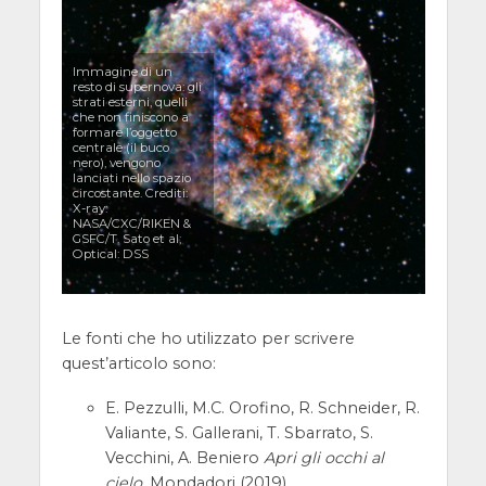
Immagine di un
resto di supernova: gli
strati esterni, quelli
che non finiscono a
formare l’oggetto
centrale (il buco
nero), vengono
lanciati nello spazio
circostante. Crediti:
X-ray:
NASA/CXC/RIKEN &
GSFC/T. Sato et al;
Optical: DSS
Le fonti che ho utilizzato per scrivere
quest’articolo sono:
E. Pezzulli, M.C. Orofino, R. Schneider, R.
Valiante, S. Gallerani, T. Sbarrato, S.
Vecchini, A. Beniero
Apri gli occhi al
cielo
. Mondadori (2019).