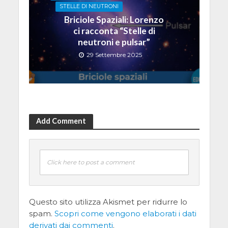
STELLE DI NEUTRONI
Briciole Spaziali: Lorenzo
ci racconta “Stelle di
neutroni e pulsar”
29 Settembre 2025
Add Comment
Click here to post a comment
Questo sito utilizza Akismet per ridurre lo
spam.
Scopri come vengono elaborati i dati
derivati dai commenti
.