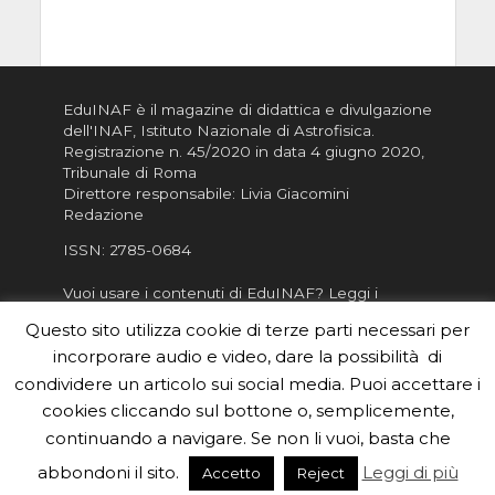
EduINAF è il magazine di didattica e divulgazione
dell'INAF,
Istituto Nazionale di Astrofisica
.
Registrazione n. 45/2020 in data 4 giugno 2020,
Tribunale di Roma
Direttore responsabile: Livia Giacomini
Redazione
ISSN:
2785-0684
Vuoi usare i contenuti di EduINAF?
Leggi i
Crediti
.
Questo sito utilizza cookie di terze parti necessari per
Informativa sulla Privacy
incorporare audio e video, dare la possibilità di
Informatva sui Cookie
condividere un articolo sui social media. Puoi accettare i
cookies cliccando sul bottone o, semplicemente,
Per la rubrica de l'Astronomo risponde, per
inviarci le tue foto o i tuoi contributi, scrivici a
continuando a navigare. Se non li vuoi, basta che
redazione.edu [chiocciola] inaf.it oppure
compila
abbondoni il sito.
Leggi di più
Accetto
Reject
il form