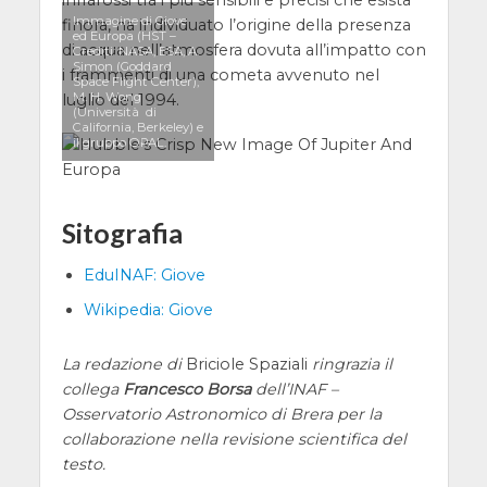
Immagine di Giove
finora, ha individuato l’origine della presenza
ed Europa (HST –
di acqua nell’atmosfera dovuta all’impatto con
Crediti: NASA, ESA, A.
Simon (Goddard
i frammenti di una cometa avvenuto nel
Space Flight Center),
M. H. Wong
luglio del 1994.
(Università di
California, Berkeley) e
il gruppo OPAL.
Sitografia
EduINAF: Giove
Wikipedia: Giove
La redazione di
Briciole Spaziali
ringrazia il
collega
Francesco Borsa
dell’INAF –
Osservatorio Astronomico di Brera per la
collaborazione nella revisione scientifica del
testo.