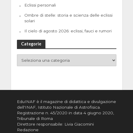
Eclissi personali
Ombre di stelle: storia e scienza delle eclissi
solari
Il cielo di agosto 2026: eclissi, fauci e rumori
Categorie
EduINAF è il magazine di didattica e divulgazione
dell'INAF,
Istituto Nazionale di Astrofisica
.
Registrazione n. 45/2020 in data 4 giugno 2020,
Tribunale di Roma
Direttore responsabile: Livia Giacomini
Redazione