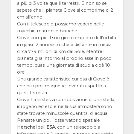
a più di 3 volte quelli terrestri. E non so se
sapete che il pianeta Giove si comprime di 2
cm all’anno.
Con il telescopio possiamo vedere delle
macchie marroni e bianche.
Giove compie il suo giro completo dell’orbita
in quasi 12 anni visto che è distante in media
circa 779 milioni di km dal Sole. Mentre il
pianeta gira intorno al proprio asse in poco
tempo, quasi una giornata di scuola cioè 10
ore!
Una grande caratteristica curiosa di Giove è
che ha i poli magnetici invertiti rispetto a
quelli terrestri.
Giove ha la stessa composizione di una stella;
idrogeno ed elio e nella sua atmosfera sono
state trovate minuscole quantità di acqua.
Pensate un po’, l’osservatorio spaziale
Herschel
dell’
ESA
, con un telescopio a
infrarossi tra i più sensibili e precisi che esista