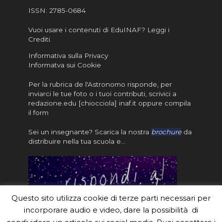
ISSN:
2785-0684
Vuoi usare i contenuti di EduINAF?
Leggi i
Crediti
.
Informativa sulla Privacy
Informatva sui Cookie
Per la rubrica de l'Astronomo risponde, per
inviarci le tue foto o i tuoi contributi, scrivici a
redazione.edu [chiocciola] inaf.it oppure
compila
il form
Sei un insegnante? Scarica la nostra
brochure
da
distribuire nella tua scuola e…
Questo sito utilizza cookie di terze parti necessari per
incorporare audio e video, dare la possibilità di