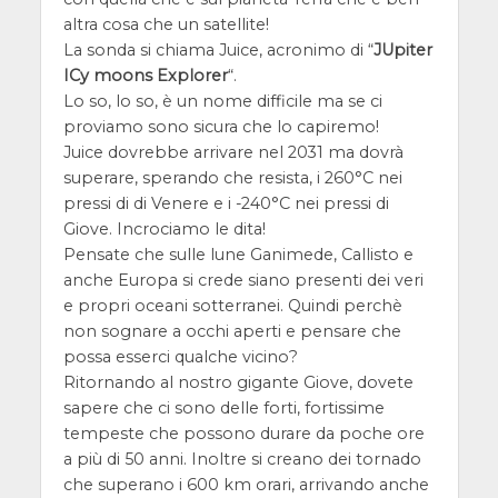
altra cosa che un satellite!
La sonda si chiama Juice, acronimo di “
JUpiter
ICy moons Explorer
“.
Lo so, lo so, è un nome difficile ma se ci
proviamo sono sicura che lo capiremo!
Juice dovrebbe arrivare nel 2031 ma dovrà
superare, sperando che resista, i 260°C nei
pressi di di Venere e i -240°C nei pressi di
Giove. Incrociamo le dita!
Pensate che sulle lune Ganimede, Callisto e
anche Europa si crede siano presenti dei veri
e propri oceani sotterranei. Quindi perchè
non sognare a occhi aperti e pensare che
possa esserci qualche vicino?
Ritornando al nostro gigante Giove, dovete
sapere che ci sono delle forti, fortissime
tempeste che possono durare da poche ore
a più di 50 anni. Inoltre si creano dei tornado
che superano i 600 km orari, arrivando anche