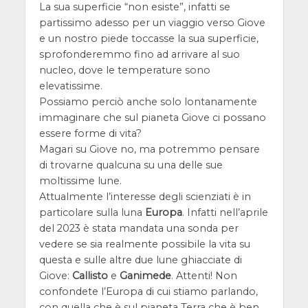
La sua superficie “non esiste”, infatti se
partissimo adesso per un viaggio verso Giove
e un nostro piede toccasse la sua superficie,
sprofonderemmo fino ad arrivare al suo
nucleo, dove le temperature sono
elevatissime.
Possiamo perciò anche solo lontanamente
immaginare che sul pianeta Giove ci possano
essere forme di vita?
Magari su Giove no, ma potremmo pensare
di trovarne qualcuna su una delle sue
moltissime lune.
Attualmente l’interesse degli scienziati è in
particolare sulla luna
Europa
. Infatti nell’aprile
del 2023 è stata mandata una sonda per
vedere se sia realmente possibile la vita su
questa e sulle altre due lune ghiacciate di
Giove:
Callisto
e
Ganimede
. Attenti! Non
confondete l’Europa di cui stiamo parlando,
con quella che è sul pianeta Terra che è ben