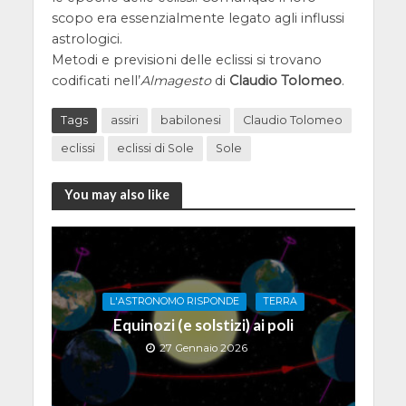
scopo era essenzialmente legato agli influssi
astrologici.
Metodi e previsioni delle eclissi si trovano
codificati nell’
Almagesto
di
Claudio Tolomeo
.
Tags
assiri
babilonesi
Claudio Tolomeo
eclissi
eclissi di Sole
Sole
You may also like
L'ASTRONOMO RISPONDE
TERRA
Equinozi (e solstizi) ai poli
27 Gennaio 2026