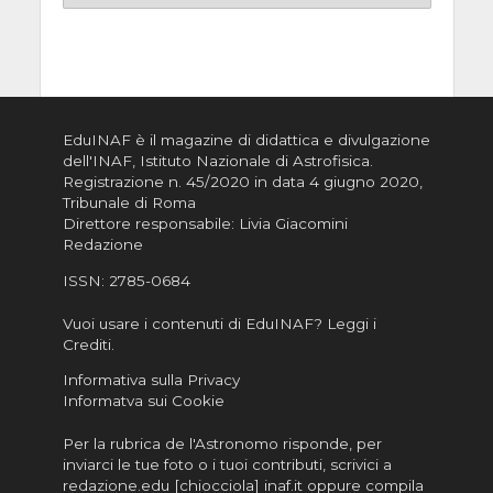
EduINAF è il magazine di didattica e divulgazione
dell'INAF,
Istituto Nazionale di Astrofisica
.
Registrazione n. 45/2020 in data 4 giugno 2020,
Tribunale di Roma
Direttore responsabile: Livia Giacomini
Redazione
ISSN:
2785-0684
Vuoi usare i contenuti di EduINAF?
Leggi i
Crediti
.
Informativa sulla Privacy
Informatva sui Cookie
Per la rubrica de l'Astronomo risponde, per
inviarci le tue foto o i tuoi contributi, scrivici a
redazione.edu [chiocciola] inaf.it oppure
compila