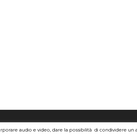
re i contenuti di EduINAF?
Per la rubrica de l'Astrono
orporare audio e video, dare la possibilità di condividere un 
rediti
.
risponde, per inviarci le tue 