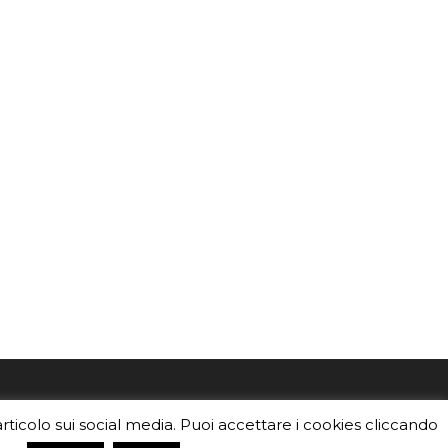
mo
Sei un insegnante? Scarica la nostra
articolo sui social media. Puoi accettare i cookies cliccando
foto o i
brochure
da distribuire nella tua