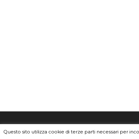
EduINAF è il magazine di didattica e
Vuoi usa
Questo sito utilizza cookie di terze parti necessari per inc
divulgazione dell'INAF,
Istituto
Leggi i C