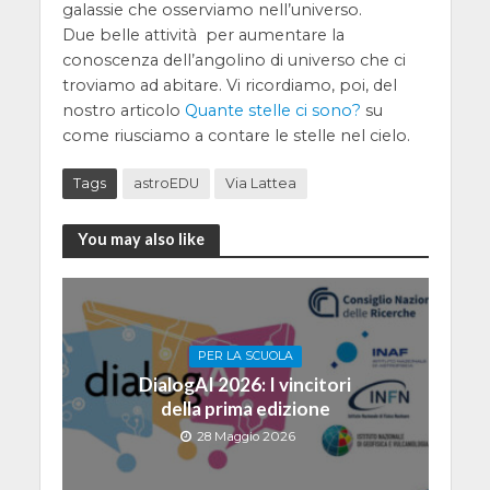
galassie che osserviamo nell’universo.
Due belle attività per aumentare la
conoscenza dell’angolino di universo che ci
troviamo ad abitare. Vi ricordiamo, poi, del
nostro articolo
Quante stelle ci sono?
su
come riusciamo a contare le stelle nel cielo.
Tags
astroEDU
Via Lattea
You may also like
PER LA SCUOLA
DialogAI 2026: I vincitori
della prima edizione
28 Maggio 2026