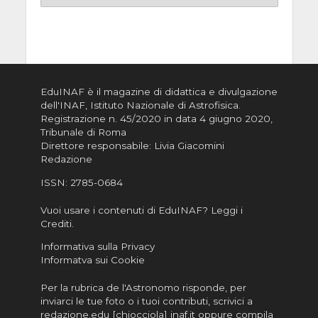
EduINAF è il magazine di didattica e divulgazione
dell'INAF,
Istituto Nazionale di Astrofisica
.
Registrazione n. 45/2020 in data 4 giugno 2020,
Tribunale di Roma
Direttore responsabile: Livia Giacomini
Redazione
ISSN:
2785-0684
Vuoi usare i contenuti di EduINAF?
Leggi i
Crediti
.
Informativa sulla Privacy
Informatva sui Cookie
Per la rubrica de l'Astronomo risponde, per
inviarci le tue foto o i tuoi contributi, scrivici a
redazione.edu [chiocciola] inaf.it oppure
compila