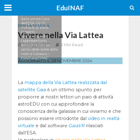
Immagine della Via
EduINAF
Lattea elaborata
grazie ai dati raccolti
dalla sonda Gaia
dell’ESA. Gli 1,7
PER LA SCUOLA
miliardi di stelle
presenti
Vivere nella Via Lattea
nell’immagine
rappresentano
3 Maggio 2018
2 Min Read
all’incirca l’un per
cento delle stelle della
nostra Galassia –
ESA/Gaia/DPAC
AGGIORNATO IL 28 NOVEMBRE 2024
La
mappa della Via Lattea realizzata dal
satellite Gaia
è un ottimo spunto per
proporre ai nostri lettori un paio di attività
astroEDU con cui approfondire la
conoscenza della galassia in cui viviamo e che
possono essere introdotte dal
video in realtà
virtuale
e dal
software
GaiaVR
rilasciati
dall’ESA.
In particolare in
Vivere nella Via Lattea