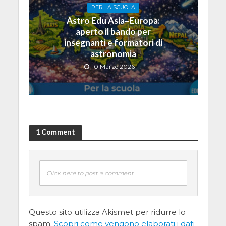
PER LA SCUOLA
Astro Edu Asia–Europa:
aperto il bando per
insegnanti e formatori di
astronomia
10 Marzo 2026
1 Comment
Click here to post a comment
Questo sito utilizza Akismet per ridurre lo
spam.
Scopri come vengono elaborati i dati