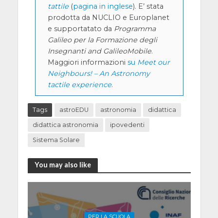
tattile
(
pagina in inglese
). E’ stata
prodotta da NUCLIO e Europlanet
e supportatato da
Programma
Galileo per la Formazione degli
Insegnanti and GalileoMobile
.
Maggiori informazioni
su
Meet our
Neighbours! – An Astronomy
tactile experience
.
Tags
astroEDU
astronomia
didattica
didattica astronomia
ipovedenti
Sistema Solare
You may also like
PER LA SCUOLA