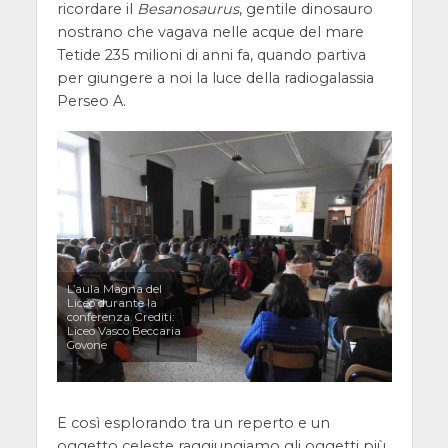
ricordare il
Besanosaurus
, gentile dinosauro
nostrano che vagava nelle acque del mare
Tetide 235 milioni di anni fa, quando partiva
per giungere a noi la luce della radiogalassia
Perseo A.
L’aula Magna del
Liceo durante la
conferenza. Crediti:
Liceo Vasco Beccaria
Govone
E così esplorando tra un reperto e un
oggetto celeste raggiungiamo gli oggetti più