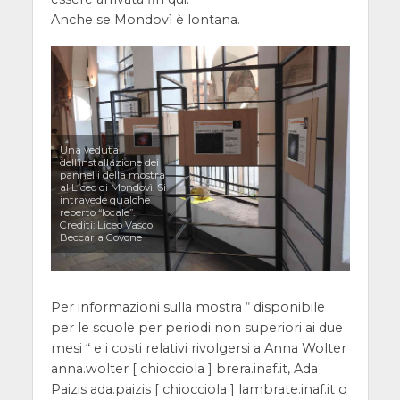
Anche se Mondovì è lontana.
Una veduta
dell’installazione dei
pannelli della mostra
al Liceo di Mondovì. Si
intravede qualche
reperto “locale”.
Crediti: Liceo Vasco
Beccaria Govone
Per informazioni sulla mostra “ disponibile
per le scuole per periodi non superiori ai due
mesi “ e i costi relativi rivolgersi a Anna Wolter
anna.wolter [ chiocciola ] brera.inaf.it, Ada
Paizis ada.paizis [ chiocciola ] lambrate.inaf.it o