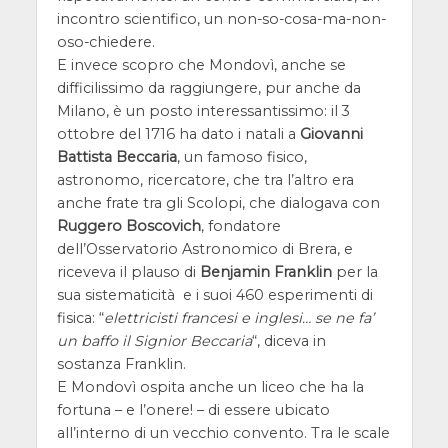
incontro scientifico, un non-so-cosa-ma-non-
oso-chiedere.
E invece scopro che Mondovì, anche se
difficilissimo da raggiungere, pur anche da
Milano, è un posto interessantissimo: il 3
ottobre del 1716 ha dato i natali a
Giovanni
Battista Beccaria
, un famoso fisico,
astronomo, ricercatore, che tra l’altro era
anche frate tra gli Scolopi, che dialogava con
Ruggero Boscovich
, fondatore
dell’Osservatorio Astronomico di Brera, e
riceveva il plauso di
Benjamin Franklin
per la
sua sistematicità e i suoi 460 esperimenti di
fisica: “
elettricisti francesi e inglesi… se ne fa’
un baffo il Signior Beccaria
“, diceva in
sostanza Franklin.
E Mondovì ospita anche un liceo che ha la
fortuna – e l’onere! – di essere ubicato
all’interno di un vecchio convento. Tra le scale