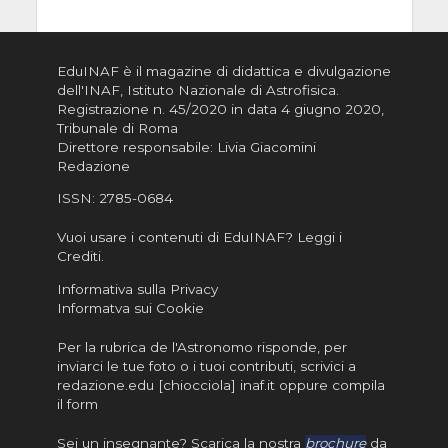
EduINAF è il magazine di didattica e divulgazione
dell'INAF,
Istituto Nazionale di Astrofisica
.
Registrazione n. 45/2020 in data 4 giugno 2020,
Tribunale di Roma
Direttore responsabile: Livia Giacomini
Redazione
ISSN:
2785-0684
Vuoi usare i contenuti di EduINAF?
Leggi i
Crediti
.
Informativa sulla Privacy
Informatva sui Cookie
Per la rubrica de l'Astronomo risponde, per
inviarci le tue foto o i tuoi contributi, scrivici a
redazione.edu [chiocciola] inaf.it oppure
compila
il form
Sei un insegnante? Scarica la nostra
brochure
da