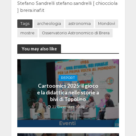
Stefano Sandrelli stefano.sandrelli [ chiocciola
] brera.inaf.it
Tags
archeologia
astronomia
Mondovì
mostre
Osservatorio Astronomico di Brera
You may also like
REPORT
Cartoomics 2025: il gioco
e la didattica nelle storie a
bivi di Topolino
22 Dicembre 2025