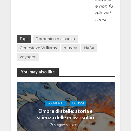
e non fu
già nei
sensi
Tags
Domenico Vicinanza
Genevieve Williams
musica
NASA
Voyager
You may also like
SCOPERTE
ECLISSI
Ombre di stelle: storia e
scienza delle eclissi solari
5 Agosto 2026