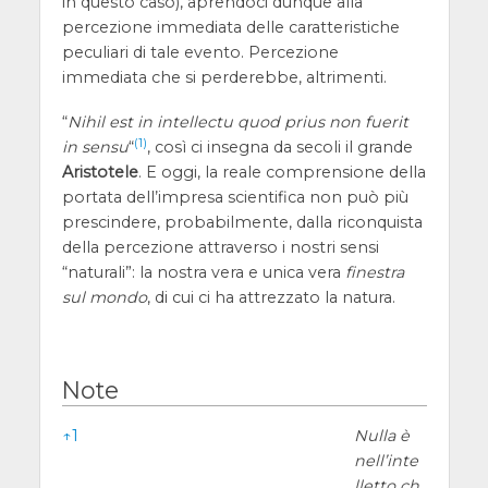
in questo caso), aprendoci dunque alla
percezione immediata delle caratteristiche
peculiari di tale evento. Percezione
immediata che si perderebbe, altrimenti.
“
Nihil est in intellectu quod prius non fuerit
(1)
in sensu
“
, così ci insegna da secoli il grande
Aristotele
. E oggi, la reale comprensione della
portata dell’impresa scientifica non può più
prescindere, probabilmente, dalla riconquista
della percezione attraverso i nostri sensi
“naturali”: la nostra vera e unica vera
finestra
sul mondo
, di cui ci ha attrezzato la natura.
Note
Note
↑
1
Nulla è
nell’inte
lletto ch