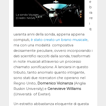
e
b
ra
La sonda Voyager
re
(Crediti: NASA)
i
q
uaranta anni della sonda, appena appena
compiuti,
è stato creato un brano musicale
,
ma con una modalità compositiva
decisamente peculiare, ovvero incorporando i
dati scientifici raccolti dalla sonda, trasformati
in note musicali attraverso un processo
chiamato
sonificazione
. A lanciarsi in questo
tributo, tanto anomalo quanto intrigante,
sono stati due ricercatori che operano nel
Regno Unito,
Domenico Vicinanza
(Anglia
Ruskin University) e
Genevieve Williams
(Università of Exeter).
Un estratto abbastanza eloquente di questa