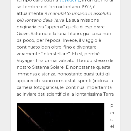
settembre dell’ormai lontano 1977, è
attualmente
il manufatto umano in assoluto
più lontano dalla Terra
. La sua missione
originaria era “appena” quella di esplorare
Giove, Saturno e la luna Titano: già cosa non
da poco, per l’epoca. Invece, il viaggio è
continuato ben oltre, fino a diventare
veramente “interstellare”. Eh sì, perchè
Voyager 1 ha ormai valicato il bordo stesso del
nostro Sistema Solare. E nonostante questa
immensa distanza, nonostante quasi tutti gli
apparecchi siano ormai stati spenti (inclusa la
camera fotografica), lei continua imperterrita
ad inviare dati scientifici alla lontanissima Terra.
P
er
c
el