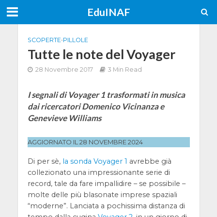
EduINAF
SCOPERTE
•
PILLOLE
Tutte le note del Voyager
28 Novembre 2017
3 Min Read
I segnali di Voyager 1 trasformati in musica
dai ricercatori Domenico Vicinanza e
Genevieve Williams
AGGIORNATO IL 28 NOVEMBRE 2024
Di per sè,
la sonda Voyager 1
avrebbe già
collezionato una impressionante serie di
record, tale da fare impallidire – se possibile –
molte delle più blasonate imprese spaziali
“moderne”. Lanciata a pochissima distanza di
tempo dalla cugina
Voyager 2
, in un giorno di