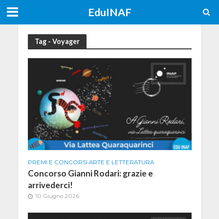
EduINAF
Tag - Voyager
PREMI E CONCORSI
•
ARTE E LETTERATURA
Concorso Gianni Rodari: grazie e
arrivederci!
10 Giugno 2026