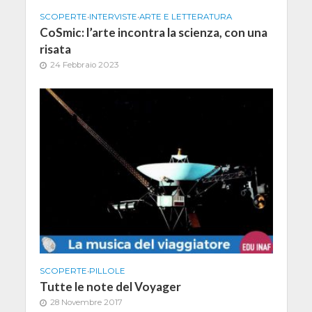
SCOPERTE
•
INTERVISTE
•
ARTE E LETTERATURA
CoSmic: l’arte incontra la scienza, con una
risata
24 Febbraio 2023
SCOPERTE
•
PILLOLE
Tutte le note del Voyager
28 Novembre 2017