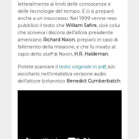
letteralmente ai limiti delle conoscenze e
delle tecnologie del tempo. E ci si preparò
anche a un insuccesso. Nel 1999 venne reso
pubblico il testo che
William Safire
, cioè colui
che scriveva i discorsi dell’allora presidente
americano
Richard Nixon
, preparò in caso di
fallimento della missione, e che fu inviato al
capo dello
staff
di Nixon,
H.R. Haldeman
.
Potete scaricare il
testo originale in pdf
, e/o
ascoltarlo nell’irrealistica versione audio
dell’attore britannico
Benedict Cumberbatch
: