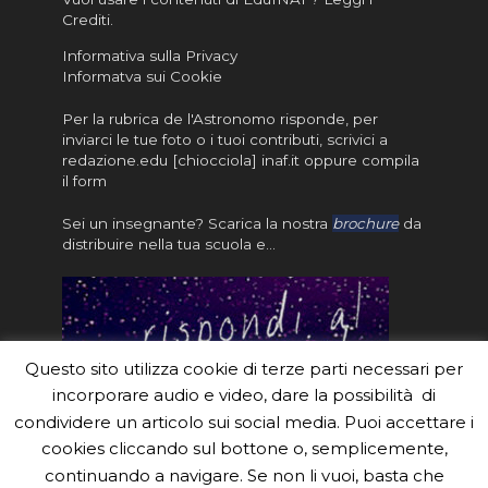
Crediti
.
Informativa sulla Privacy
Informatva sui Cookie
Per la rubrica de l'Astronomo risponde, per
inviarci le tue foto o i tuoi contributi, scrivici a
redazione.edu [chiocciola] inaf.it oppure
compila
il form
Sei un insegnante? Scarica la nostra
brochure
da
distribuire nella tua scuola e…
Questo sito utilizza cookie di terze parti necessari per
incorporare audio e video, dare la possibilità di
condividere un articolo sui social media. Puoi accettare i
cookies cliccando sul bottone o, semplicemente,
continuando a navigare. Se non li vuoi, basta che