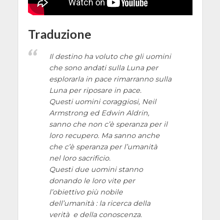
Traduzione
Il destino ha voluto che gli uomini
che sono andati sulla Luna per
esplorarla in pace rimarranno sulla
Luna per riposare in pace.
Questi uomini coraggiosi, Neil
Armstrong ed Edwin Aldrin,
sanno che non c’è speranza per il
loro recupero. Ma sanno anche
che c’è speranza per l’umanità
nel loro sacrificio.
Questi due uomini stanno
donando le loro vite per
l’obiettivo più nobile
dell’umanità : la ricerca della
verità e della conoscenza.