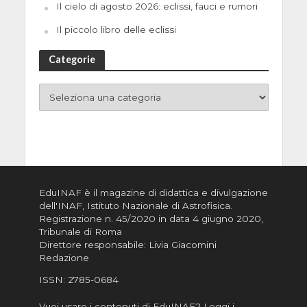
Il cielo di agosto 2026: eclissi, fauci e rumori
Il piccolo libro delle eclissi
Categorie
EduINAF è il magazine di didattica e divulgazione
dell'INAF,
Istituto Nazionale di Astrofisica
.
Registrazione n. 45/2020 in data 4 giugno 2020,
Tribunale di Roma
Direttore responsabile: Livia Giacomini
Redazione
ISSN:
2785-0684
Vuoi usare i contenuti di EduINAF?
Leggi i