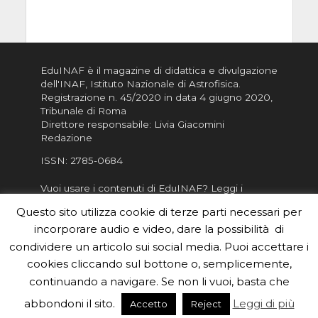
EduINAF è il magazine di didattica e divulgazione
dell'INAF,
Istituto Nazionale di Astrofisica
.
Registrazione n. 45/2020 in data 4 giugno 2020,
Tribunale di Roma
Direttore responsabile: Livia Giacomini
Redazione
ISSN:
2785-0684
Vuoi usare i contenuti di EduINAF?
Leggi i
Crediti
.
Questo sito utilizza cookie di terze parti necessari per
Informativa sulla Privacy
incorporare audio e video, dare la possibilità di
Informatva sui Cookie
condividere un articolo sui social media. Puoi accettare i
cookies cliccando sul bottone o, semplicemente,
Per la rubrica de l'Astronomo risponde, per
inviarci le tue foto o i tuoi contributi, scrivici a
continuando a navigare. Se non li vuoi, basta che
redazione.edu [chiocciola] inaf.it oppure
compila
abbondoni il sito.
Leggi di più
Accetto
Reject
il form