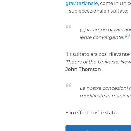
gravitazionale
, come in un c
il suo eccezionale risultato:
(…) il campo gravitazi
(8)
lente convergente.
Il risultato era così rilevante
Theory of the Universe: Ne
John Thomson
:
Le nostre concezioni r
modificate in manier
E in effetti così è stato.