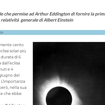
Sole che permise ad Arthur Eddington di fornire la prim
 relatività generale di Albert Einstein
24
amente cento
clissi solari più
 durata di 6
dall’eclissi
nuti e 4
 giugno del
. L’importanza
 però, nella sua
te che ebbe