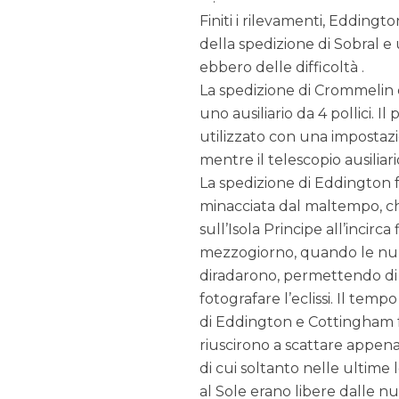
Finiti i rilevamenti, Eddingt
della spedizione di Sobral e 
ebbero delle difficoltà .
La spedizione di Crommelin e
uno ausiliario da 4 pollici. I
utilizzato con una impostazi
mentre il telescopio ausiliario 
La spedizione di Eddington f
minacciata dal maltempo, c
sull’Isola Principe all’incirca 
mezzogiorno, quando le nub
diradarono, permettendo di
fotografare l’eclissi. Il temp
di Eddington e Cottingham 
riuscirono a scattare appena 
di cui soltanto nelle ultime 
al Sole erano libere dalle n