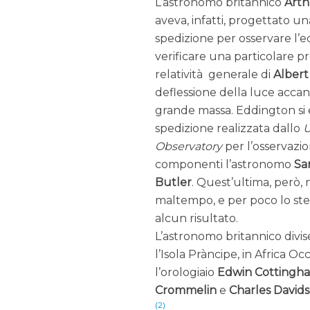
L’astronomo britannico
Arth
aveva, infatti, progettato u
spedizione per osservare l’ecl
verificare una particolare p
relatività generale di
Albert
deflessione della luce acca
grande massa. Eddington si er
spedizione realizzata dallo
U
Observatory
per l’osservazion
componenti l’astronomo
Sa
Butler
. Quest’ultima, però, 
maltempo, e per poco lo stes
alcun risultato.
L’astronomo britannico divise
l’Isola Prà­ncipe, in Africa 
l’orologiaio
Edwin Cottingh
Crommelin
e
Charles David
(2)
.