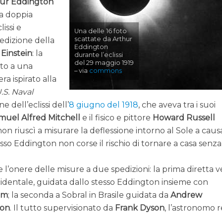
ur Eddington
na doppia
issi e
Una delle 16 foto
scattate da Arthur
redizione della
Eddington
 Einstein
: la
durante l’eclissi
del 29 maggio 1919
nto a una
– via
commons
a ispirato alla
.S. Naval
e dell’eclissi dell’
8 giugno del 1918
, che aveva tra i suoi
muel Alfred Mitchell
e il fisico e pittore
Howard Russell
non riuscì a misurare la deflessione intorno al Sole a caus
so Eddington non corse il rischio di tornare a casa senza
 l’onere delle misure a due spedizioni: la prima diretta v
Occidentale, guidata dallo stesso Eddington insieme con
am
; la seconda a Sobral in Brasile guidata da
Andrew
son
. Il tutto supervisionato da
Frank Dyson
, l’astronomo 