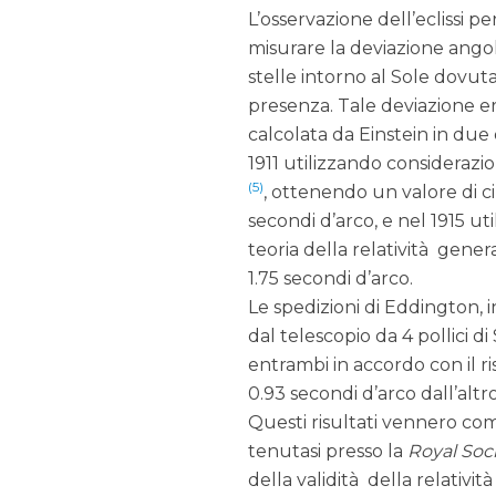
L’osservazione dell’eclissi p
misurare la deviazione ango
stelle intorno al Sole dovuta
presenza. Tale deviazione er
calcolata da Einstein in due 
1911 utilizzando considerazi
(5)
, ottenendo un valore di c
secondi d’arco, e nel 1915 ut
teoria della relatività gener
1.75 secondi d’arco.
Le spedizioni di Eddington, 
dal telescopio da 4 pollici di
entrambi in accordo con il ri
0.93 secondi d’arco dall’altr
Questi risultati vennero co
tenutasi presso la
Royal Soc
della validità della relativit