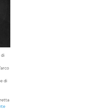
 di
’arco
e di
retta
nte