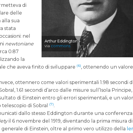
ermetteva di
lare delle
 alla sua
a stata
occasioni: nel
Arthur Eddington
–
oni
newtoniane
via
commons
irca 0.87
ilizzando la
(6)
ale che aveva finito di sviluppare
, ottenendo un valore
invece, ottennero come valori sperimentali 1.98 secondi d
 Sobral, 1.61 secondi d’arco dalle misure sull’Isola Principe,
sultato di Einstein entro gli errori sperimentali, e un valor
(7)
o telescopio di Sobral
.
municati dallo stesso Eddington durante una conferenza
iety
il 6 novembre del 1919, diventando la prima misura di
à generale di Einstein, oltre al primo vero utilizzo della
le