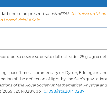
idattiche solari presenti su
astroEDU
:
Costruisci un Visor
i nostri vicini: il Sole
.
ecord possa essere superato dall’eclissi del 25 giugno del
ending space“time: a commentary on Dyson, Eddington an
ation of the deflection of light by the Sun’s gravitationa
actions of the Royal Society A: Mathematical, Physical an
73(2039), 20140287. doi:
10.1098/rsta.2014.0287