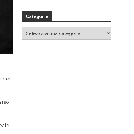
Categorie
a del
erso
reale