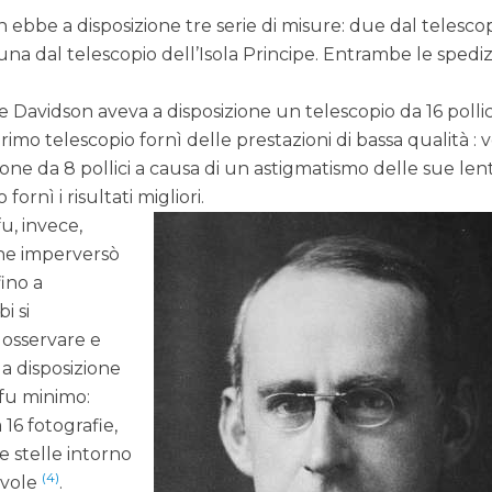
on ebbe a disposizione tre serie di misure: due dal telesco
una dal telescopio dell’Isola Principe. Entrambe le spediz
 Davidson aveva a disposizione un telescopio da 16 pollic
l primo telescopio fornì delle prestazioni di bassa qualità :
one da 8 pollici a causa di un astigmatismo delle sue len
fornì i risultati migliori.
u, invece,
he imperversò
fino a
i si
 osservare e
o a disposizione
fu minimo:
16 fotografie,
le stelle intorno
(4)
uvole
.