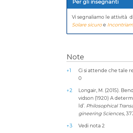
Per gli insegnanti
Vi segnaliamo le attività d
Solare sicuro
e
Incontriamo 
Note
Note
↑
1
Ci si attende che tale r
0
↑
2
Longair, M. (2015). B
vidson (1920) A determin
ld’.
Philosophical Trans
gineering Sciences
, 3
↑
3
Vedi nota 2