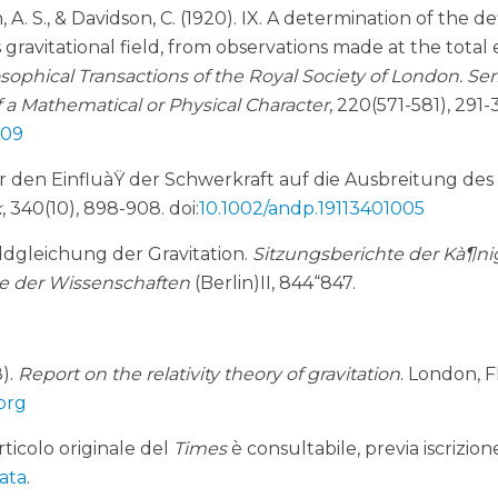
 A. S., & Davidson, C. (1920). IX. A determination of the de
s gravitational field, from observations made at the total 
sophical Transactions of the Royal Society of London. Ser
f a Mathematical or Physical Character
, 220(571-581), 291-
009
ber den EinfluàŸ der Schwerkraft auf die Ausbreitung des
k
, 340(10), 898-908. doi:
10.1002/andp.19113401005
Feldgleichung der Gravitation.
Sitzungsberichte der Kà¶ni
 der Wissenschaften
(Berlin)II, 844“847.
).
Report on the relativity theory of gravitation
. London, F
.org
articolo originale del
Times
è consultabile, previa iscrizion
tata
.