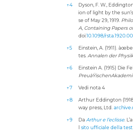
↑
4
Dyson, F. W., Eddington,
ion of light by the sun’
se of May 29, 1919.
Philo
A, Containing Papers o
doi:
10.1098/rsta.1920.0
↑
5
Einstein, A. (1911). àœ
tes.
Annalen der Physi
↑
6
Einstein A. (1915) Die 
PreuàŸischenAkademie
↑
7
Vedi nota 4
↑
8
Arthur Eddington (1918
way press, Ltd.
archive
↑
9
Da
Arthur e l’eclisse
. L’
l
sito ufficiale della tes