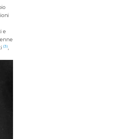
pio
ioni
i e
 venne
(3)
ti
,