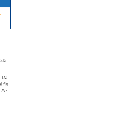
e
 215
d Da
l fie
d En