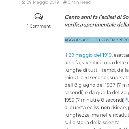
29 Maggio 2019
5 Min Read
Cento anni fa l'eclissi di 
verifica sperimentale della
1 Comment
AGGIORNATO IL 28 NOVEMBRE 20
Il
29 maggio del 1919
, esatt
anni fa, si verificò una delle e
lunghe di tutti i tempi, della
minuti e 51 secondi, superata 
dell’8 giugno del 1937 (7 mi
secondi) e da quella del 20
(1)
1955 (7 minuti e 8 secondi)
di questa eclissi non risiede,
lunghezza, ma nelle ricadu
sulla storia della scienza.