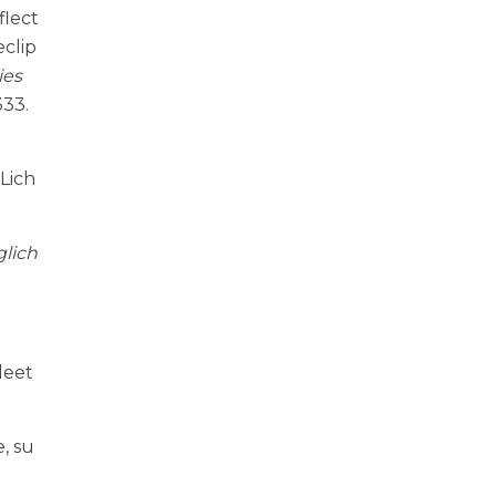
flect
eclip
ies
333.
 Lich
glich
leet
e, su