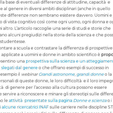
a base di eventuali differenze di attitudine, capacità e
al genere in diversi ambiti disciplinari (anche in quello
este differenze non sembrano esistere davvero. Uomini e
o di vista cognitivo così come ogni uomo, ogni donna e o
 altro. L’articolo raccoglie una serie di studi e storie che
no alcuni pregiudizi nella storia della scienza e che po
 studentesse.
ntare a scuola e contrastare la differenza di prospettive
applicate a uomini e donne in ambito scientifico è
propo
resentino una
prospettiva sulla scienza e un atteggiamen
a slegati dal genere
o che offrano esempi di successo in
d esempio il
webinar
Grandi astronome, grandi donne
o la
ersonali di queste donne, le loro difficoltà e il loro impeg
tà di genere per l’accesso alla cultura possono essere
 servire a riconoscere e minare gli stereotipi sulle diffe
no le
attività presentate sulla pagina
Donne e scienza
o
i
i alcune ricercatrici INAF
sulle carriere nelle discipline S