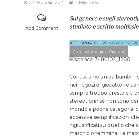
22 Febbraio 2021
4 Min Read
Sul genere e sugli stereotip
studiato e scritto moltissi
Add Comment
AGGIORNATO IL 28 NOVEMBRE 20
Crediti immagine: Pixabay
Conosciamo sin da bambini gl
nei negozi di giocattoli e sia
sempre troppo presto e trop
stereotipi in sè non sono pe
mondo a poche categorie, chi
eccessive semplificazioni ch
ingiustificati su quello che 
maschio o femmina. Le macc