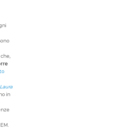
gni
ssono
 che,
rre
to
Laura
no in
renze
TEM.