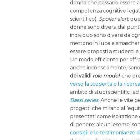
donna che possano essere all
competenza cognitive legate 
scientifico).
Spoiler alert
: qu
donne sono diversi dal punt
individuo sono diversi da ogni
mettono in luce e smaschera
essere proposti a studenti e
Un modo efficiente per affro
anche inconsciamente, sono 
dei validi
role model
, che p
verso la scoperta e la ricerc
ambito di studi scientifici: a
Bassi series
. Anche le vite p
progetti che mirano all’equi
presentati come ispirazione e
di genere: alcuni esempi so
consigli e le testimonianze d