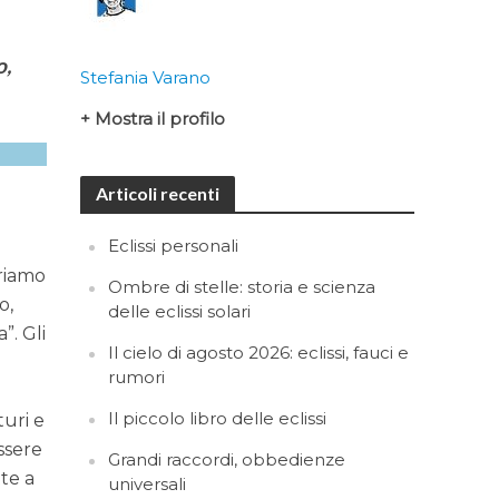
o,
Stefania Varano
+ Mostra il profilo
Articoli recenti
Eclissi personali
triamo
Ombre di stelle: storia e scienza
o,
delle eclissi solari
”. Gli
Il cielo di agosto 2026: eclissi, fauci e
rumori
Il piccolo libro delle eclissi
turi e
essere
Grandi raccordi, obbedienze
te a
universali