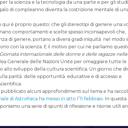
 per la scienza e la tecnologia da una parte e per gli stud
 regalo di compleanno diventa la costrizione mentale di una
o qui è proprio questo: che gli stereotipi di genere una v
inano comportamenti e scelte spesso inconsapevoli che,
nza di genere, portano a diversi gradi iniquità nel modo i
no con la scienza. E il motivo per cui ne parliamo quest
Giornata internazionale delle donne e delle ragazze nella
mblea Generale delle Nazioni Unite per omaggiare tutte le
allo sviluppo della cultura scientifica. Un giorno che d
ulla parità delle opportunità educative e di accesso e
cientifica.
 pubblicato alcuni approfondimenti sul tema e ha raccol
nale di Astrofisica ha messo in atto l’11 febbraio
. In questa
roponiamo una serie di spunti di riflessione e risorse utili a