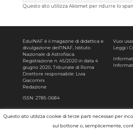
Questo sito utilizza Akismet per ridurre lo spa
EduINAF è il magazine di didattica e
Vuoi usa
divulgazione dell'INAF,
Istituto
Leggi i C
Nazionale di Astrofisica
.
Informati
Registrazione n. 45/2020 in data 4
Informat
giugno 2020, Tribunale di Roma
Direttore responsabile: Livia
Giacomini
Redazione
ISSN:
2785-0684
Questo sito utilizza cookie di terze parti necessari per inc
sul bottone o, semplicemente, conti
#eduinaf #inaf #astronomyforabetterworld. Theme 