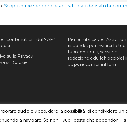
m.
Scopri come vengono elaborati i dati derivati dai comm
re i contenuti di EduINAF?
Per la rubrica de l'Astrono
rediti
.
risponde, per inviarci le tue 
tuoi contributi, scrivici a
va sulla Privacy
redazione.edu [chiocciola] in
va sui Cookie
oppure
compila il form
orporare audio e video, dare la possibilità di condividere un 
nuando a navigare. Se non li vuoi, basta che abbondoni il si
created by
Meks
. Powered by
WordPress
.