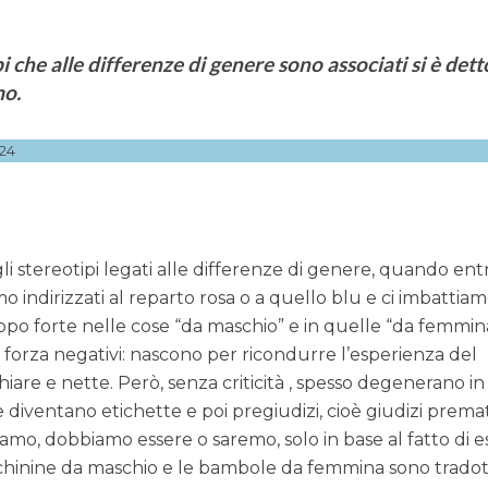
i che alle differenze di genere sono associati si è dett
mo.
24
i stereotipi legati alle differenze di genere, quando en
mo indirizzati al reparto rosa o a quello blu e ci imbattiam
po forte nelle cose “da maschio” e in quelle “da femmina
r forza negativi: nascono per ricondurre l’esperienza del
are e nette. Però, senza criticità , spesso degenerano in
e diventano etichette e poi pregiudizi, cioè giudizi prema
siamo, dobbiamo essere o saremo, solo in base al fatto di 
hinine da maschio e le bambole da femmina sono tradot