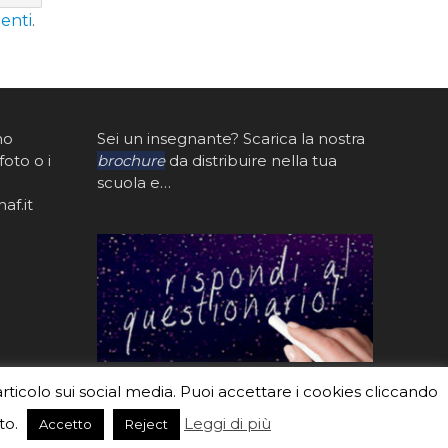
enti
.
mo
Sei un insegnante? Scarica la nostra
foto o i
brochure
da distribuire nella tua
scuola e…
af.it
articolo sui social media. Puoi accettare i cookies cliccando
to.
Leggi di più
Accetto
Reject