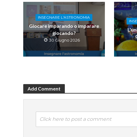
INSEGNARE L'ASTRONOMIA
INS
Giocare imparando o imparare
L’un
giocando?
30 Giugno 2026
Add Comment
Click here to post a comment