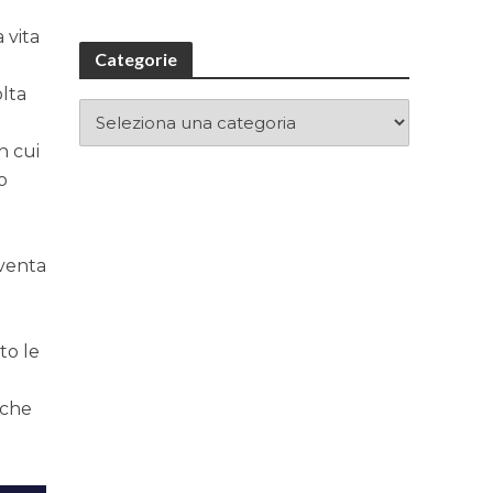
i
 vita
Categorie
olta
n cui
o
iventa
to le
nche