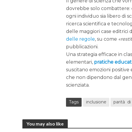
Il genere di scienza che vor
dovrebbe solo combattere: d
ogni individuo sia libero di 
ricerca scientifica e tecnol
delle maggiori case editrici d
delle regole
, su come
resti
pubblicazioni.
Una strategia efficace in cl
elementari,
pratiche educat
suscitano emozioni positive
che non dipendono dal gener
scienziata.
Tags
inclusione
parità d
You may also like