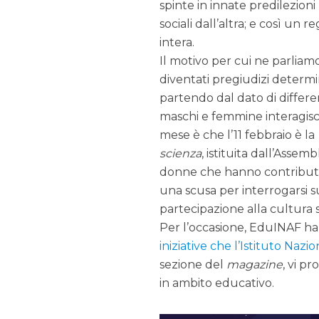
spinte in innate predilezioni
sociali dall’altra; e così un
intera.
Il motivo per cui ne parliam
diventati pregiudizi determ
partendo dal dato di differe
maschi e femmine interagisco
mese è che l’11 febbraio è la
scienza
, istituita dall’Asse
donne che hanno contributo 
una scusa per interrogarsi s
partecipazione alla cultura s
Per l’occasione, EduINAF ha
iniziative che l’Istituto Nazio
sezione del
magazine
, vi p
in ambito educativo.