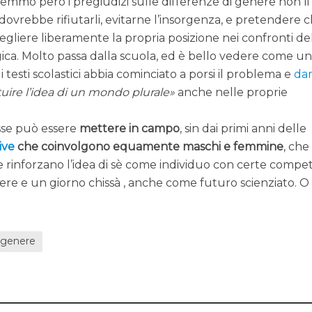
remmo però i pregiudizi sulle differenze di genere non li
ovrebbe rifiutarli, evitarne l’insorgenza, e pretendere 
scegliere liberamente la propria posizione nei confronti de
ogica. Molto passa dalla scuola, ed è bello vedere come u
i testi scolastici abbia cominciato a porsi il problema e
dar
tuire l’idea di un mondo plurale
anche nelle proprie
asse può essere
mettere in campo
, sin dai primi anni delle
ive
che coinvolgono equamente maschi e femmine
, che
 e rinforzano l’idea di sè come individuo con certe comp
e e un giorno chissà , anche come futuro scienziato. O
i genere