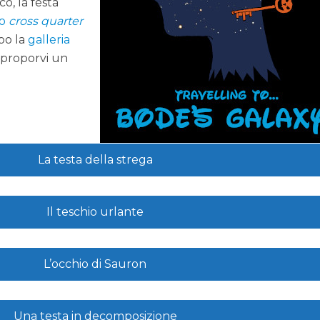
o, la festa
ro
cross quarter
po la
galleria
 proporvi un
La testa della strega
Il teschio urlante
L’occhio di Sauron
Una testa in decomposizione