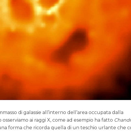
masso di galassie all’interno dell’area occupata dalla
lo osserviamo ai raggi X, come ad esempio ha fatto
Chandr
una forma che ricorda quella di un teschio urlante che c