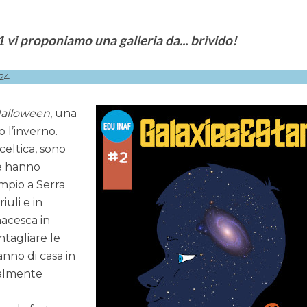
vi proponiamo una galleria da... brivido!
24
alloween
, una
o l’inverno.
celtica, sono
he hanno
empio a Serra
iuli e in
acesca in
ntagliare le
nno di casa in
ralmente