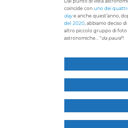
Dal punto di vista astronomic
coincide con
uno dei quatt
day
e anche quest’anno, do
del 2020
, abbiamo deciso di
altro piccolo gruppo di foto
astronomiche… "
da paura
"!