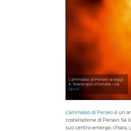
L’ammasso di Perseo ai raggi
X. Telescopio
Chandra
– via
Apod
L’
ammasso di Perseo
è un am
costellazione di Perseo. Se 
suo centro emerge, chiara, 