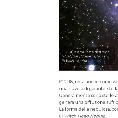
IC 2118, la em>Testa di strega.
NASA/Gary Stevens, Adrian
Pingstone – via
commons
IC 2118, nota anche come
Ne
una nuvola di gas interstellar
Generalmente sono stelle c
genera una diffusione suffici
La forma della nebulosa, com
di
Witch Head Nebula
.