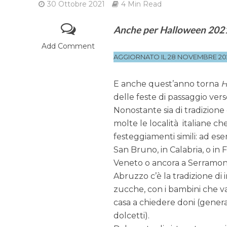
30 Ottobre 2021
4 Min Read
Anche per Halloween 2021 
Add Comment
AGGIORNATO IL 28 NOVEMBRE 20
E anche quest’anno torna
H
delle feste di passaggio vers
Nonostante sia di tradizione 
molte le località italiane c
festeggiamenti simili: ad es
San Bruno, in Calabria, o in Fr
Veneto o ancora a Serramon
Abruzzo c’è la tradizione di i
zucche, con i bambini che va
casa a chiedere doni (gene
dolcetti).