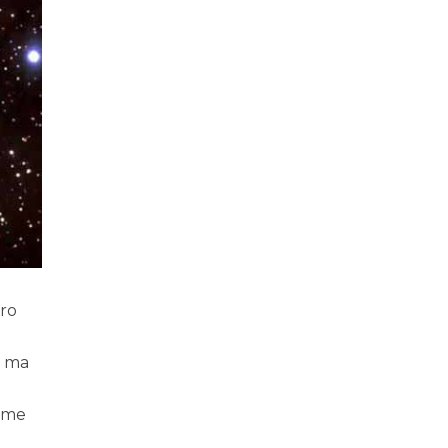
ero
, ma
nome