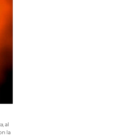
a
, al
on la