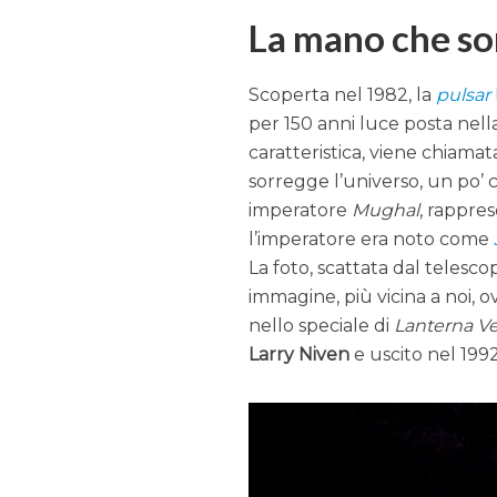
La mano che so
Scoperta nel 1982, la
pulsar
per 150 anni luce posta nel
caratteristica, viene chiama
sorregge l’universo, un po’
imperatore
Mughal
, rappre
l’imperatore era noto come
La foto, scattata dal telesco
immagine, più vicina a noi, o
nello speciale di
Lanterna V
Larry Niven
e uscito nel 1992