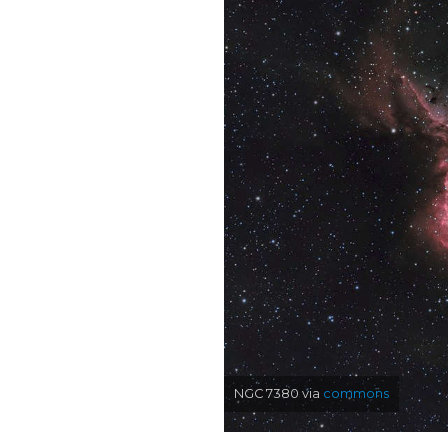
NGC 7380 via
commons