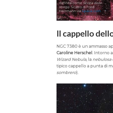
definita come
Scopa della
strega
. Scatto di Fred
Herrmann via
Space.com
Il cappello del
NGC 7380 è un ammasso aper
Caroline Herschel
. Intorno 
Wizard Nebula
, la
nebulosa 
tipico cappello a punta di 
sombrero
).