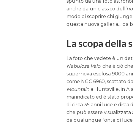
spunto da una foto astrono
anche da un classico dell’
ho
modo di scoprire chi giunger
questa nuova galleria… da br
La scopa della 
La foto che vedete è un det
Nebulosa Velo
, che è ciò ch
supernova esplosa 9000 anni 
come NGC 6960, scattato d
Mountain
a Huntsville, in A
mai indicato ed è stato pro
di circa 35 anni luce e dista 
che può essere visualizzata
da qualunque fonte di luce 