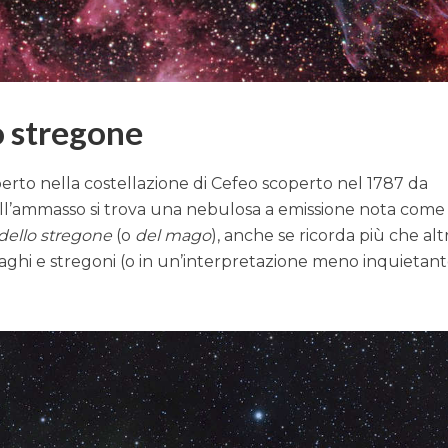
lo stregone
to nella costellazione di Cefeo scoperto nel 1787 da
all’ammasso si trova una nebulosa a emissione nota come
dello stregone
(o
del mago
), anche se ricorda più che altr
maghi e stregoni (o in un’interpretazione meno inquietan