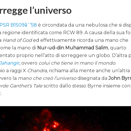
rregge l’universo
PSR B1509âˆ’58
è circondata da una nebulosa che si di
la regione identificata come RCW 89. A causa della sua f
ta
Hand of God
ed effettivamente ricorda una mano che
 come la mano di
Nur-ud-din Muhammad Salim
, quarto
sentato proprio nell’atto di sorreggere un globo. D’altra 
Jahangir
, ovvero
colui che tiene in mano il mondo
.
pio a raggi X
Chandra
, richiama alla mente anche un’altra
vvero la
mano che creò l’universo
disegnata da
John Byr
erde
Ganthet’s Tale
scritto dallo stesso Byrne insieme con
.