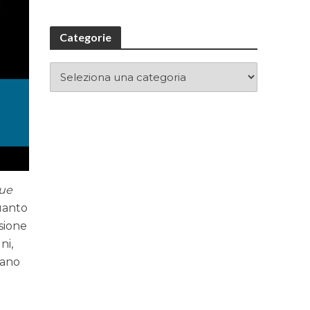
Categorie
ue
uanto
sione
ni,
tano