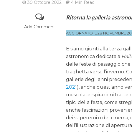
30 Ottobre 2022
4 Min Read
Ritorna la galleria astronom
Add Comment
AGGIORNATO IL 28 NOVEMBRE 20
E siamo giunti alla terza gall
astronomica dedicata a
Hal
delle feste di passaggio che
traghetta verso l’inverno. C
gallerie degli anni precedent
2021
), anche quest’anno v
mescolate ispirazioni tratte 
tipici della festa, come stre
anche fascinazioni provenie
dei supereroi o del cinema,
dell’illustrazione di apertu