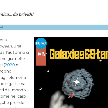
ica... da brividi!
24
eria
loween
, una
 dall’autunno ci
ome già nelle
i (
2020
e
engono
dagli elementi
ghe e gatti, ma
nti dal mondo
 come nel caso
ra, che prende