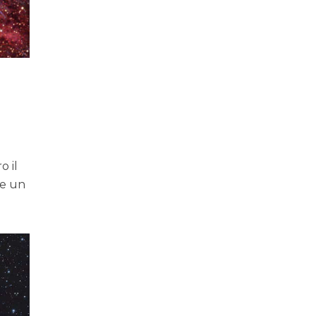
o il
te un