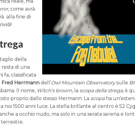
mica reale, ma
rror
, come avrà
à alla fine di
ividi!
strega
taglio della
e resta di una
fa, classificata
a
Fred Herrmann
dell’
Owl Mountain Observatory
sulle
Bl
labama. Il nome,
Witch’s broom
, la
scopa della strega
, è q
posto proprio dallo stesso Hermann. La
scopa
ha un’esten
da noi 1500 anni luce. La stella brillante al centro è 52 Cyg
 anche a occhio nudo, ma solo in una serata serena e lon
terrestre.