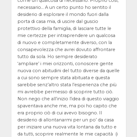
come un qualcosa di necessario. Proprio così,
necessario… A un certo punto ho sentito il
desiderio di esplorare il mondo fuori dalla
porta di casa mia, di uscire dal guscio
protettivo della famiglia, di lasciare tutte le
mie certezze per intraprendere un qualcosa
di nuovo e completamente diverso, con la
consapevolezza che avrei dovuto affrontare
tutto da sola. Ho sempre desiderato
‘ampliare’ i miei orizzonti, conoscere gente
nuova con abitudini del tutto diverse da quelle
a cui sono sempre stata abituata e questa
sarebbe senz’altro stata l’esperienza che più
mi avrebbe permesso di scoprire tutto ciò.
Non nego che all’inizio l’idea di questo viaggio
spaventava anche me, ma poi ho capito che
era proprio ciò di cui avevo bisogno. Il
desiderio di allontanarmi per un po’ da casa
per iniziare una nuova vita lontana da tutto e
da tutti, scoprire realmente le mie capacità (i