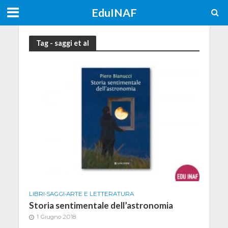
EduINAF
Tag - saggi et al
LIBRI
•
SAGGI
•
ARTE E LETTERATURA
Storia sentimentale dell’astronomia
1 Giugno 2018