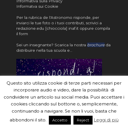
Informativa sulla Privacy
Informatva sui Cookie
Per la rubrica de l'Astronomo risponde, per
inviarci le tue foto o i tuoi contributi, scrivici a
redazione.edu [chiocciola] inaf.it oppure
compila
il form
Sei un insegnante? Scarica la nostra
brochure
da
distribuire nella tua scuola e…
Questo sito utilizza cookie di terze parti necessari per
incorporare audio e video, dare la possibilità di
condividere un articolo sui social media. Puoi accettare i
cookies cliccando sul bottone o, semplicemente,
continuando a navigare. Se non li vuoi, basta che
#eduinaf #inaf #astronomyforabetterworld.
abbondoni il sito.
Leggi di più
Accetto
Reject
Theme created by
Meks
. Powered by
WordPress
.