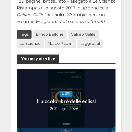
189 pagine, brossurato – allegato a Le Scienze
Ristampato ad agosto 2017 in appendice a
Galileo Galilei
di
Paolo D'Antonio
, decimo
volume de
I grandi della scienza a fumetti
Tags
Enrico Bellone
Galileo Galilei
Le Scienze
Marco Paolini
saggi et al
You may also like
LIBRI
Il piccolo libro delle eclissi
31 Luglio 2026