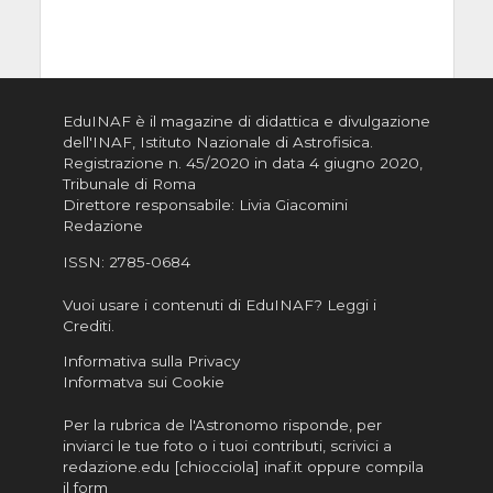
EduINAF è il magazine di didattica e divulgazione
dell'INAF,
Istituto Nazionale di Astrofisica
.
Registrazione n. 45/2020 in data 4 giugno 2020,
Tribunale di Roma
Direttore responsabile: Livia Giacomini
Redazione
ISSN:
2785-0684
Vuoi usare i contenuti di EduINAF?
Leggi i
Crediti
.
Informativa sulla Privacy
Informatva sui Cookie
Per la rubrica de l'Astronomo risponde, per
inviarci le tue foto o i tuoi contributi, scrivici a
redazione.edu [chiocciola] inaf.it oppure
compila
il form