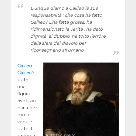
Dunque diamo a Galileo le sue
responsabilità : che cosa ha fatto
Galileo? L’ha fatta grossa, ha
ridimensionato la verità , ha dato
dignità al dubbio, ha tolto l’errore
dalla sfera del diavolo per
riconsegnarlo all’umano.
Galileo
Galilei
è
stato
una
figura
rivoluzio
naria per
molti
versi: è
stato il
primo a
Ritratto di Galileo