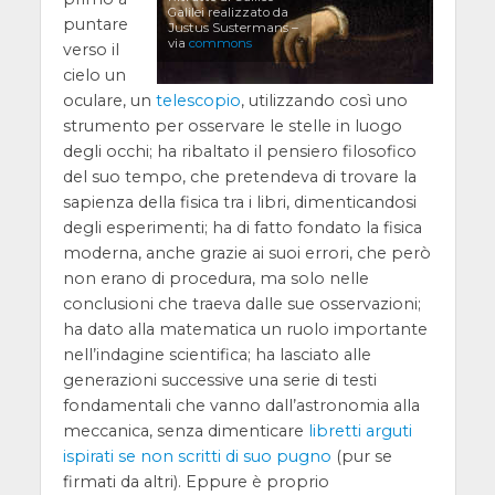
Galilei realizzato da
puntare
Justus Sustermans –
via
commons
verso il
cielo un
oculare, un
telescopio
, utilizzando così uno
strumento per osservare le stelle in luogo
degli occhi; ha ribaltato il pensiero filosofico
del suo tempo, che pretendeva di trovare la
sapienza della fisica tra i libri, dimenticandosi
degli esperimenti; ha di fatto fondato la fisica
moderna, anche grazie ai suoi errori, che però
non erano di procedura, ma solo nelle
conclusioni che traeva dalle sue osservazioni;
ha dato alla matematica un ruolo importante
nell’indagine scientifica; ha lasciato alle
generazioni successive una serie di testi
fondamentali che vanno dall’astronomia alla
meccanica, senza dimenticare
libretti arguti
ispirati se non scritti di suo pugno
(pur se
firmati da altri). Eppure è proprio