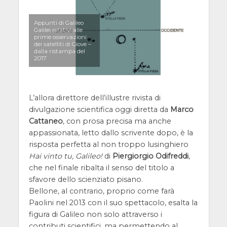
Appunti di Galileo
Galilei relativi alle
prime osservazioni
dei satelliti di Giove –
dalla ristampa del
2017
L’allora direttore dell’illustre rivista di
divulgazione scientifica oggi diretta da
Marco
Cattaneo
, con prosa precisa ma anche
appassionata, letto dallo scrivente dopo, è la
risposta perfetta al non troppo lusinghiero
Hai vinto tu, Galileo!
di
Piergiorgio Odifreddi
,
che nel finale ribalta il senso del titolo a
sfavore dello scienziato pisano.
Bellone, al contrario, proprio come farà
Paolini nel 2013 con il suo spettacolo, esalta la
figura di Galileo non solo attraverso i
contributi scientifici, ma permettendo al