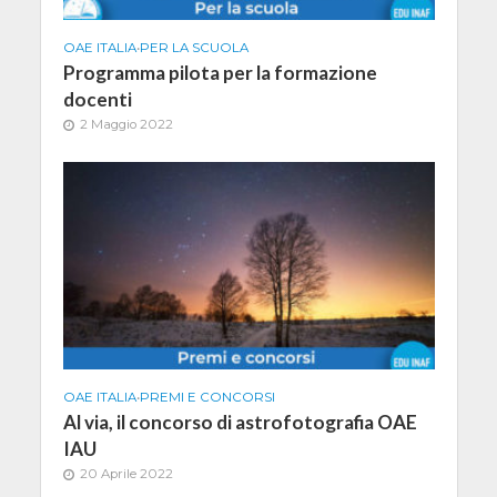
OAE ITALIA
•
PER LA SCUOLA
Programma pilota per la formazione
docenti
2 Maggio 2022
OAE ITALIA
•
PREMI E CONCORSI
Al via, il concorso di astrofotografia OAE
IAU
20 Aprile 2022