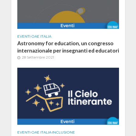
EVENTI
•
OAE ITALIA
Astronomy for education, un congresso
internazionale per insegnanti ed educatori
28 Settembre 2021
EVENTI
•
OAE ITALIA
•
INCLUSIONE