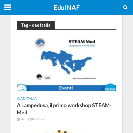
EduINAF
Tag - oae italia
OAE ITALIA
A Lampedusa, il primo workshop STEAM-
Med
4 Luglio 2022