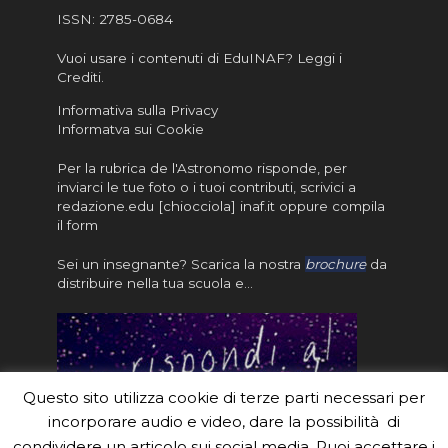
ISSN:
2785-0684
Vuoi usare i contenuti di EduINAF?
Leggi i
Crediti
.
Informativa sulla Privacy
Informatva sui Cookie
Per la rubrica de l'Astronomo risponde, per
inviarci le tue foto o i tuoi contributi, scrivici a
redazione.edu [chiocciola] inaf.it oppure
compila
il form
Sei un insegnante? Scarica la nostra
brochure
da
distribuire nella tua scuola e…
Questo sito utilizza cookie di terze parti necessari per
incorporare audio e video, dare la possibilità di
condividere un articolo sui social media. Puoi accettare i