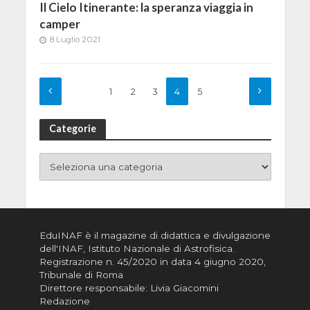
Il Cielo Itinerante: la speranza viaggia in
camper
8 Luglio 2021
1
2
3
4
5
Categorie
EduINAF è il magazine di didattica e divulgazione
dell'INAF,
Istituto Nazionale di Astrofisica
.
Registrazione n. 45/2020 in data 4 giugno 2020,
Tribunale di Roma
Direttore responsabile: Livia Giacomini
Redazione