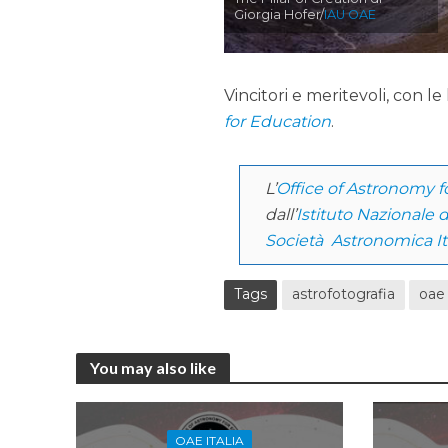
Giorgia Hofer/
IAU OAE
Vincitori e meritevoli, con l
for Education
.
L’
Office of Astronomy f
dall’
Istituto Nazionale d
Società Astronomica It
Tags
astrofotografia
oae
You may also like
OAE ITALIA