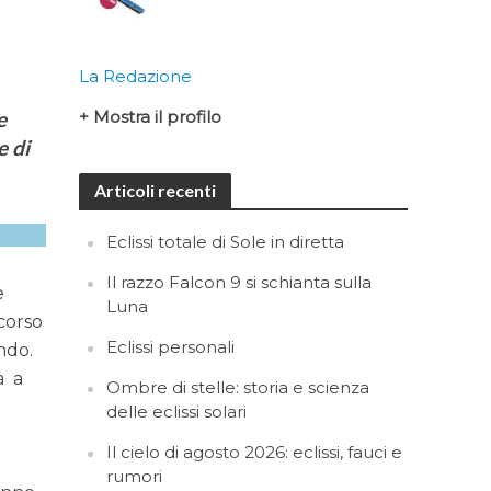
La Redazione
e
+ Mostra il profilo
e di
Articoli recenti
Eclissi totale di Sole in diretta
Il razzo Falcon 9 si schianta sulla
e
Luna
ncorso
Eclissi personali
ndo.
à a
Ombre di stelle: storia e scienza
delle eclissi solari
Il cielo di agosto 2026: eclissi, fauci e
rumori