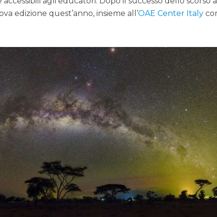
accessibili agli educatori. Dopo il successo dello scorso 
a edizione quest’anno, insieme all’
OAE Center Italy
co