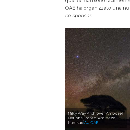
qualità non sono facilmente 
OAE ha organizzato una nuov
co-sponsor
.
Milky Way Arch over Amboseli
National Park di Amirreza
Kamkar/
IAU OAE