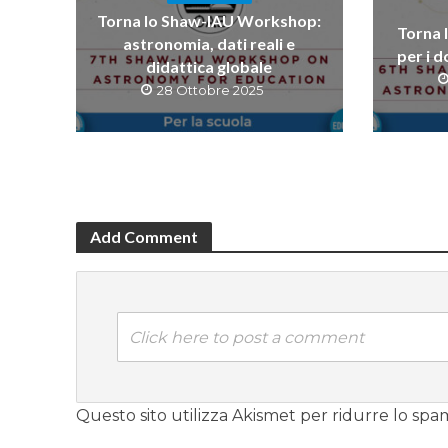
Torna lo Shaw-IAU Workshop:
Torna 
astron­omia, dati reali e
per i d
didattica globale
28 Ottobre 2025
Add Comment
Click here to post a comment
Questo sito utilizza Akismet per ridurre lo spa