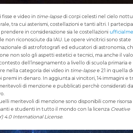
fisse e video in
time-lapse
di corpi celesti nel cielo nott
e, tra cui asterismi, costellazioni e tanti altri. I partecipa
 prendere in considerazione sia le costellazioni
ufficialm
lle non riconosciute da IAU. Le opere vincitrici sono state
nazionale di astrofotografi ed educatori di astronomia, c
e non solo gli aspetti estetici e tecnici, ma anche il val
contesto dell’insegnamento a livello di scuola primaria e
 tre nella categoria dei video in
time-lapse
e 21 in quella d
premi in denaro. In aggiunta ai vincitori, 14 immagini e t
 meritevoli di menzione e pubblicati perchè considerati da
vo.
quelli meritevoli di menzione sono disponibili come risorsa
nti e studenti in tutto il mondo con la licenza
Creative
 4.0 International License
.