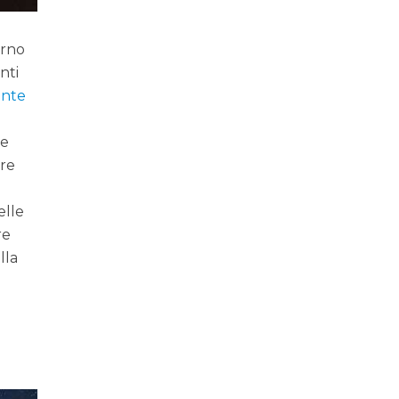
urno
nti
ente
he
ore
elle
re
lla