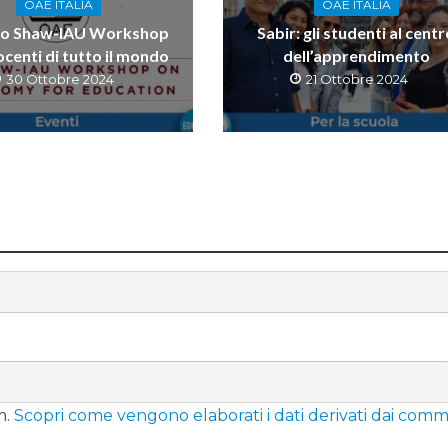
OAE ITALIA
OAE ITALIA
lo Shaw-IAU Workshop
Sabir: gli studenti al cent
ocenti di tutto il mondo
dell’apprendimento
30 Ottobre 2024
21 Ottobre 2024
m.
Scopri come vengono elaborati i dati derivati dai comm