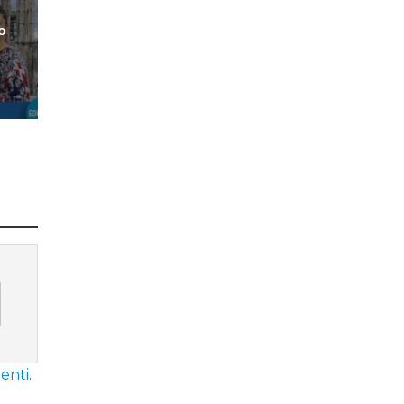
ro
enti
.