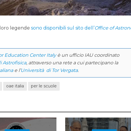
e loro legende
sono disponibili sul sito dell’
Office of Astr
or Education Center Italy
è un ufficio IAU coordinato
i Astrofisica
, attraverso una rete a cui partecipano la
aliana
e l’
Università di Tor Vergata
.
oae italia
per le scuole