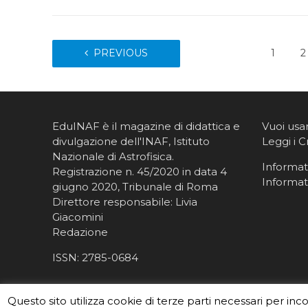
PREVIOUS
1
2
EduINAF è il magazine di didattica e
Vuoi usa
divulgazione dell'INAF,
Istituto
Leggi i C
Nazionale di Astrofisica
.
Informati
Registrazione n. 45/2020 in data 4
Informat
giugno 2020, Tribunale di Roma
Direttore responsabile: Livia
Giacomini
Redazione
ISSN:
2785-0684
Questo sito utilizza cookie di terze parti necessari per inc