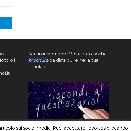
mo
Sei un insegnante? Scarica la nostra
foto o i
brochure
da distribuire nella tua
scuola e…
af.it
articolo sui social media. Puoi accettare i cookies cliccando