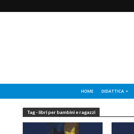
HOME
DIDATTICA
Tag - libri per bambini e ragazzi