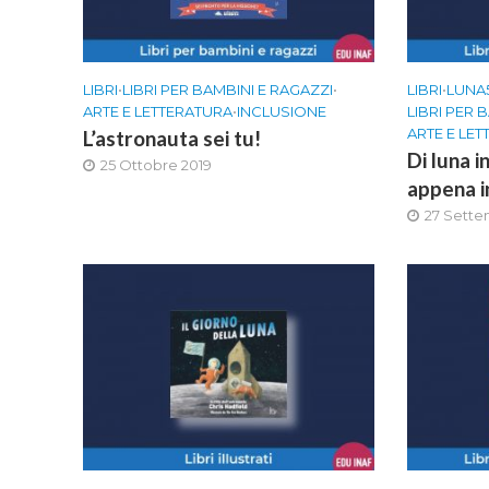
LIBRI
•
LIBRI PER BAMBINI E RAGAZZI
•
LIBRI
•
LUNA
ARTE E LETTERATURA
•
INCLUSIONE
LIBRI PER 
ARTE E LE
L’astronauta sei tu!
Di luna i
25 Ottobre 2019
appena i
27 Sette