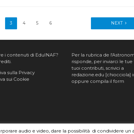
3
4
5
6
NEXT
re i contenuti di EduINAF?
Per la rubrica de l'Astrono
rediti
.
risponde, per inviarci le tue 
tuoi contributi, scrivici a
va sulla Privacy
redazione.edu [chiocciola] in
va sui Cookie
oppure
compila il form
orporare audio e video, dare la possibilità di condividere un 