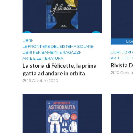
LIBRI
•
LE FRONTIERE DEL SISTEMA SOLARE
•
LIBRI
•
LIBRI
LIBRI PER BAMBINI E RAGAZZI
•
ARTE E LE
ARTE E LETTERATURA
Rivista 
La storia di Fèlicette, la prima
gatta ad andare in orbita
10 Genna
16 Ottobre 2020