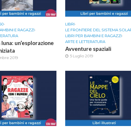
50
•
LIBRI
•
BAMBINI E RAGAZZI
•
LE FRONTIERE DEL SISTEMA SOLA
TTERATURA
LIBRI PER BAMBINI E RAGAZZI
•
ARTE E LETTERATURA
n luna: un’esplorazione
Avventure spaziali
niziata
5 Luglio 2019
mbre 2019