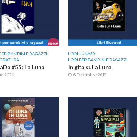
 PER BAMBINI E RAGAZZI
•
LIBRI
•
LUNA50
•
TTERATURA
LIBRI PER BAMBINI E RAGAZZI
DaDa #55: La Luna
In gita sulla Luna
io 2020
6 Dicembre 2019