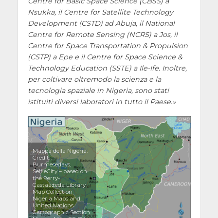
Centre for Basic Space Science (CBSS) a
Nsukka, il Centre for Satellite Technology
Development (CSTD) ad Abuja, il National
Centre for Remote Sensing (NCRS) a Jos, il
Centre for Space Transportation & Propulsion
(CSTP) a Epe e il Centre for Space Science &
Technology Education (SSTE) a Ile-Ife. Inoltre,
per coltivare oltremodo la scienza e la
tecnologia spaziale in Nigeria, sono stati
istituiti diversi laboratori in tutto il Paese.
Mappa della Nigeria.
Crediti:
Burmesedays,
SelfieCity – based on
the Perry-
Castaà±eda Library
Map Collection
Nigeria Maps and
United Nations
Cartographic Section