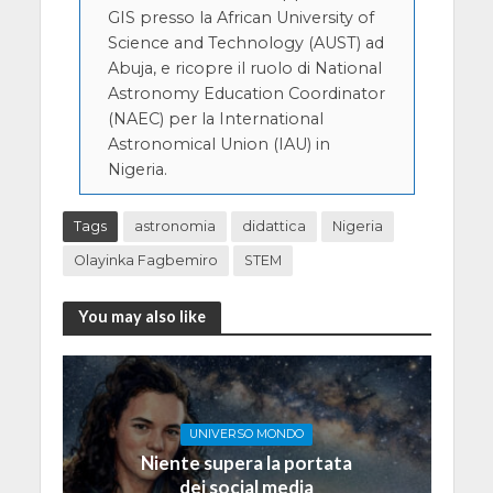
GIS presso la African University of
Science and Technology (AUST) ad
Abuja, e ricopre il ruolo di National
Astronomy Education Coordinator
(NAEC) per la International
Astronomical Union (IAU) in
Nigeria.
Tags
astronomia
didattica
Nigeria
Olayinka Fagbemiro
STEM
You may also like
UNIVERSO MONDO
Niente supera la portata
dei social media