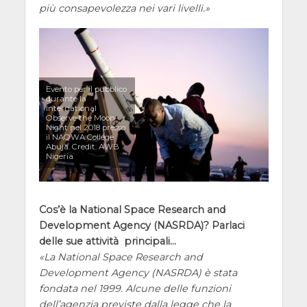
più consapevolezza nei vari livelli.
Evento per il pubblico
durante la
International
Observe the Moon
Night nel 2018 presso
il NAOWA College
Abuja. Credit: AWB
Nigeria
Cos’è la National Space Research and
Development Agency (NASRDA)? Parlaci
delle sue attività principali…
La National Space Research and
Development Agency (NASRDA) è stata
fondata nel 1999. Alcune delle funzioni
dell’agenzia previste dalla legge che la