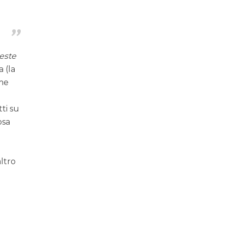
este
 (la
ime
tti su
osa
ltro