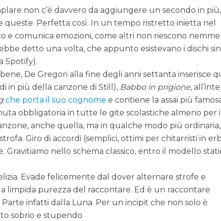
mplare non c’è davvero da aggiungere un secondo in più
 queste. Perfetta così. In un tempo ristretto inietta nel
co e comunica emozioni, come altri non riescono nemme
ebbe detto una volta, che appunto esistevano i dischi sin
a Spotify).
bene, De Gregori alla fine degli anni settanta inserisce 
 in più della canzone di Still),
Babbo in prigione
, all’int
g
che porta il suo cognome
e contiene la assai più famos
uta obbligatoria in tutte le gite scolastiche almeno per i
 canzone, anche quella, ma in qualche modo più ordinaria,
strofa. Giro di accordi (semplici, ottimi per chitarristi in erb
. Gravitiamo nello schema classico, entro il modello stat
elizia. Evade felicemente dal dover alternare strofe e
della limpida purezza del raccontare. Ed è un raccontare
arte infatti dalla Luna. Per un incipit che non solo è
tto sobrio e stupendo