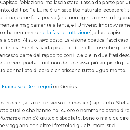
. Capisco l’obiezione, ma lascia stare. Lascia da parte per u
to, del tipo “la Luna è un satellite naturale, eccetera”: 
n attimo, come fa la poesia (che non rigetta nessun lega
amente e magicamente allenta, e l’Universo improvvisam
eciso che nemmeno
nella fase di inflazione
), allora capisci
na a posto. Al suo
vero
posto. La visione poetica, facci caso,
a ordinaria. Sembra vada più a fondo, nelle cose che guard
ancesco parte dal rapporto con il cielo e in due frasi desc
re un vero poeta, qui il non detto è assai più ampio di qu
due pennellate di parole chiariscono tutto ugualmente.
by Francesco De Gregori
on Genius
ostri occhi, anzi un universo (domestico), appunto. Stella 
tutto quello che hanno nel cuore e nemmeno osano dire
ofumata
e non c’è giusto o sbagliato, bene o male da dire
e viaggiano ben oltre i frettolosi giudizi moralistici.