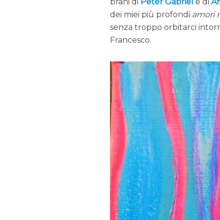
brani di
Peter Gabriel
e di
A
dei miei più profondi
amori 
senza troppo orbitarci into
Francesco.