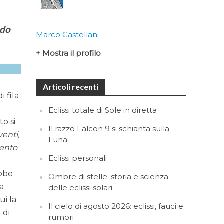
ndo
Marco Castellani
+ Mostra il profilo
Articoli recenti
i fila
n
Eclissi totale di Sole in diretta
o si
Il razzo Falcon 9 si schianta sulla
venti,
Luna
ento
.
Eclissi personali
ebbe
Ombre di stelle: storia e scienza
la
delle eclissi solari
ui la
Il cielo di agosto 2026: eclissi, fauci e
 di
rumori