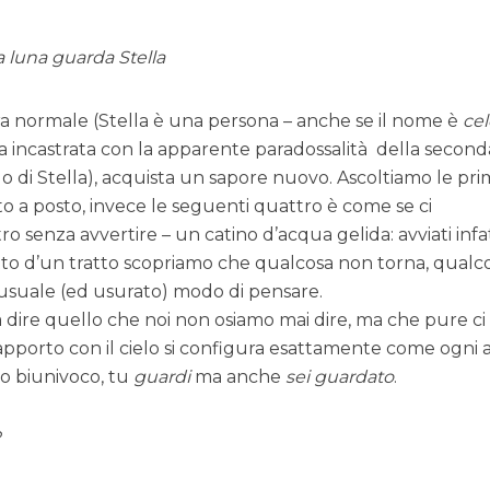
la luna guarda Stella
ra normale (Stella è una persona – anche se il nome è
cel
ma incastrata con la apparente paradossalità della seconda
o di Stella), acquista un sapore nuovo. Ascoltiamo le pr
to a posto, invece le seguenti quattro è come se ci
ro senza avvertire – un catino d’acqua gelida: avviati infa
utto d’un tratto scopriamo che qualcosa non torna, qualc
 usuale (ed usurato) modo di pensare.
 a dire quello che noi non osiamo mai dire, ma che pure ci
apporto con il cielo si configura esattamente come ogni a
o biunivoco, tu
guardi
ma anche
sei guardato
.
?