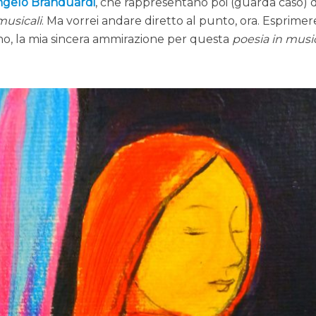
ngelo Branduardi
, che rappresentano poi (guarda caso)
musicali
. Ma vorrei andare diretto al punto, ora. Esprimer
rno, la mia sincera ammirazione per questa
poesia in musi