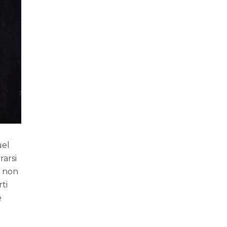
uel
rarsi
i non
ti
e