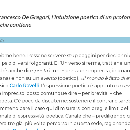
rancesco De Gregori, l'intuizione poetica di un profo
 che contiene
24
appiamo bene. Possono scrivere stupidaggini per dieci anni d
paio di versi folgoranti. E l’Universo si ferma, trattiene u
erchè anche dire
poeta
è un’espressione imprecisa, in quant
ana) e non su un
evento
(poetico).
Il mondo è fatto di e
isico
Carlo Rovelli
. L’espressione poetica è appunto un
ev
 impreciso, posso comunque dire – per brevità – che
oeta. C’è poco da discuterne: sostenere il contrario sar
eno pare il caso qui di misurarsi con pregi e limiti del
ale di espressività poetica. Canale che – prediligendo q
peraltro già più volte percorso in questa sede, ragionando