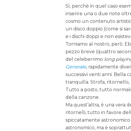
Sì, perchè in quel caso ese
inserire una o due note oltre
cosmo un contenuto artisti
un disco doppio (come si sar
e i dischi doppi e non esistev
Torniamo al nostro, però. Eb
pezzo breve (quattro secondi
del celeberrimo
long playin
Generale
, rapidamente diven
successivi venti anni. Bella
tranquilla. Strofa, ritornello, 
Tutto a posto, tutto normale
della canzone.
Ma quest’altra, è una vera d
ritornelli, tutto in favore 
spiccatamente astronomico. P
astronomico, ma è soprattu