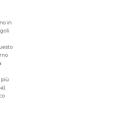
,
no in
goli
questo
erno
a
 più
a).
ico