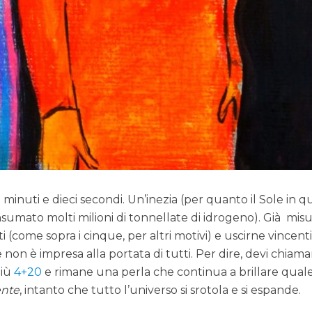
minuti e dieci secondi. Un’inezia (per quanto il Sole in q
sumato molti milioni di tonnellate di idrogeno). Già misu
i (come sopra i cinque, per altri motivi) e uscirne vincent
non è impresa alla portata di tutti. Per dire, devi chiamar
giù
4+20
e rimane una perla che continua a brillare qual
nte
, intanto che tutto l’universo si srotola e si espande.