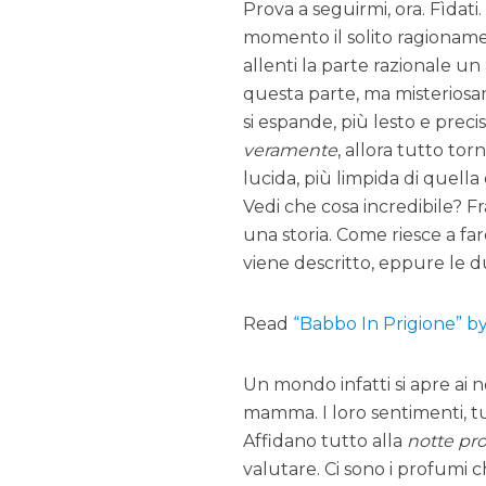
Prova a seguirmi, ora. Fìdati
momento il solito ragionamen
allenti la parte razionale u
questa parte, ma misterios
si espande, più lesto e pr
veramente
, allora tutto tor
lucida, più limpida di quell
Vedi che cosa incredibile? Fr
una storia. Come riesce a fa
viene descritto, eppure le 
Read
“Babbo In Prigione” 
Un mondo infatti si apre ai n
mamma. I loro sentimenti, 
Affidano tutto alla
notte pr
valutare. Ci sono i profumi ch