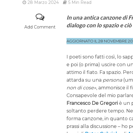
28 Marzo 2024
5 Min Read
In una antica canzone di F
dialogo con lo spazio e ciò
Add Comment
AGGIORNATO IL 28 NOVEMBRE 20
I poeti sono fatti così, lo s
e poi (o prima) uscire con un 
attimo il fiato. Fa spazio. P
attarda su una
persona
(um
non di cose
, ammonisce il f
Consapevole del mio parlare
Francesco De Gregori
è un p
soltanto perdere tempo. Nemm
forma canzone, in quanto can
prassi alla discussione – ho 