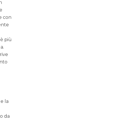
n
se
me con
ente
 è più
a.
rive
anto
e la
.
 o da