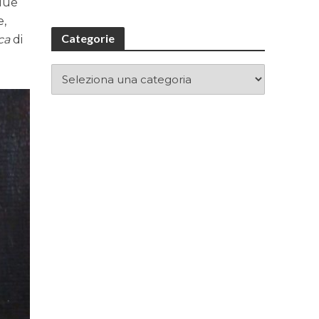
 due
e,
Categorie
ca
di