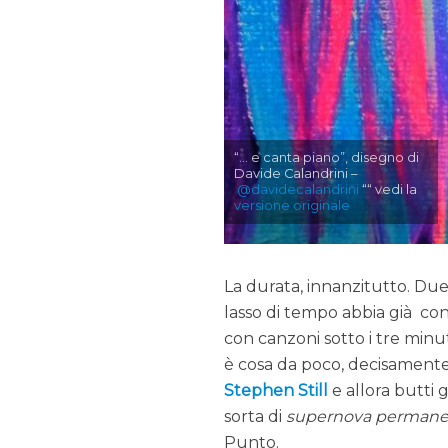
“… e canta piano”, disegno di
Davide Calandrini –
@davidecalandrini
““ vedi la
versione originale
La durata, innanzitutto. Due 
lasso di tempo abbia già con
con canzoni sotto i tre minut
è cosa da poco, decisamente 
Stephen Still
e allora butti 
sorta di
supernova permane
Punto.