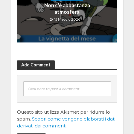
Non c’è abbastanza
atmosfera
15 Maggio 2026
Add Comment
Click here to post a comment
Questo sito utilizza Akismet per ridurre lo
spam.
Scopri come vengono elaborati i dati
derivati dai commenti
.