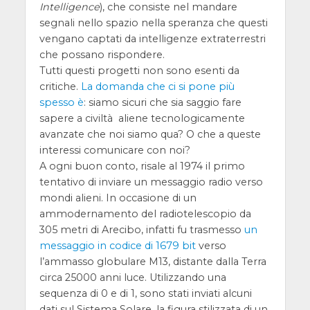
Intelligence
), che consiste nel mandare
segnali nello spazio nella speranza che questi
vengano captati da intelligenze extraterrestri
che possano rispondere.
Tutti questi progetti non sono esenti da
critiche.
La domanda che ci si pone più
spesso è
: siamo sicuri che sia saggio fare
sapere a civiltà aliene tecnologicamente
avanzate che noi siamo qua? O che a queste
interessi comunicare con noi?
A ogni buon conto, risale al 1974 il primo
tentativo di inviare un messaggio radio verso
mondi alieni. In occasione di un
ammodernamento del radiotelescopio da
305 metri di Arecibo, infatti fu trasmesso
un
messaggio in codice di 1679 bit
verso
l’ammasso globulare M13, distante dalla Terra
circa 25000 anni luce. Utilizzando una
sequenza di 0 e di 1, sono stati inviati alcuni
dati sul Sistema Solare, la figura stilizzata di un