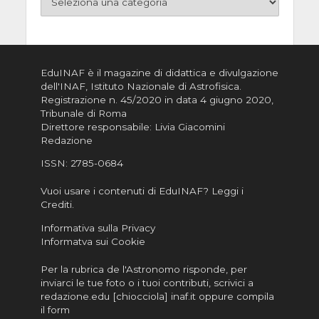
EduINAF è il magazine di didattica e divulgazione
dell'INAF,
Istituto Nazionale di Astrofisica
.
Registrazione n. 45/2020 in data 4 giugno 2020,
Tribunale di Roma
Direttore responsabile: Livia Giacomini
Redazione
ISSN:
2785-0684
Vuoi usare i contenuti di EduINAF?
Leggi i
Crediti
.
Informativa sulla Privacy
Informatva sui Cookie
Per la rubrica de l'Astronomo risponde, per
inviarci le tue foto o i tuoi contributi, scrivici a
redazione.edu [chiocciola] inaf.it oppure
compila
il form