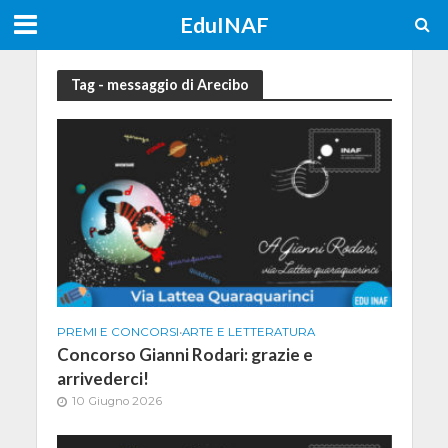
EduINAF
Tag - messaggio di Arecibo
PREMI E CONCORSI
•
ARTE E LETTERATURA
Concorso Gianni Rodari: grazie e
arrivederci!
10 Giugno 2026