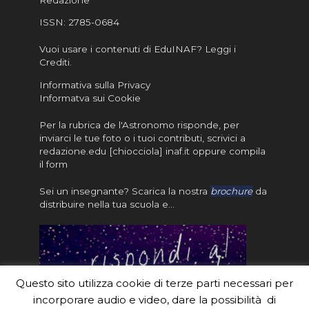
ISSN:
2785-0684
Vuoi usare i contenuti di EduINAF?
Leggi i
Crediti
.
Informativa sulla Privacy
Informatva sui Cookie
Per la rubrica de l'Astronomo risponde, per
inviarci le tue foto o i tuoi contributi, scrivici a
redazione.edu [chiocciola] inaf.it oppure
compila
il form
Sei un insegnante? Scarica la nostra
brochure
da
distribuire nella tua scuola e…
Questo sito utilizza cookie di terze parti necessari per
incorporare audio e video, dare la possibilità di