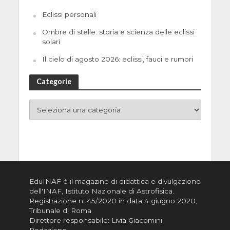
Eclissi personali
Ombre di stelle: storia e scienza delle eclissi
solari
Il cielo di agosto 2026: eclissi, fauci e rumori
Categorie
EduINAF è il magazine di didattica e divulgazione
dell'INAF,
Istituto Nazionale di Astrofisica
.
Registrazione n. 45/2020 in data 4 giugno 2020,
Tribunale di Roma
Direttore responsabile: Livia Giacomini
Redazione