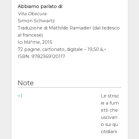
Abbiamo parlato di:
Vita Obscura
Simon Schwartz
Traduzione di Mathilde Ramadier (dal tedesco
al francese)
Ici Màªme, 2015
72 pagine, cartonato, digitale – 19,50 â‚¬
ISBN: 9782369120117
Note
Note
↑
1
Le strisc
ie a fum
etti che
uscivan
o sui qu
otidiani