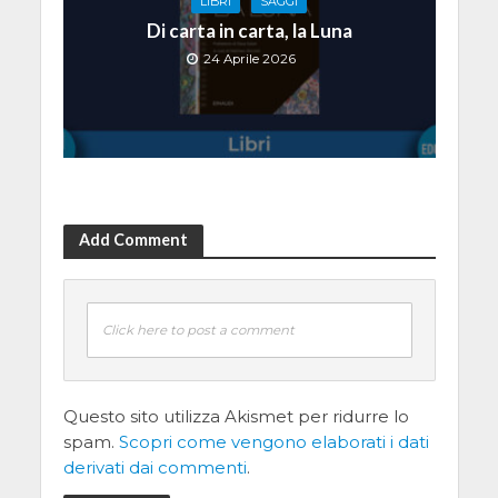
LIBRI
SAGGI
Di carta in carta, la Luna
24 Aprile 2026
Add Comment
Click here to post a comment
Questo sito utilizza Akismet per ridurre lo
spam.
Scopri come vengono elaborati i dati
derivati dai commenti
.