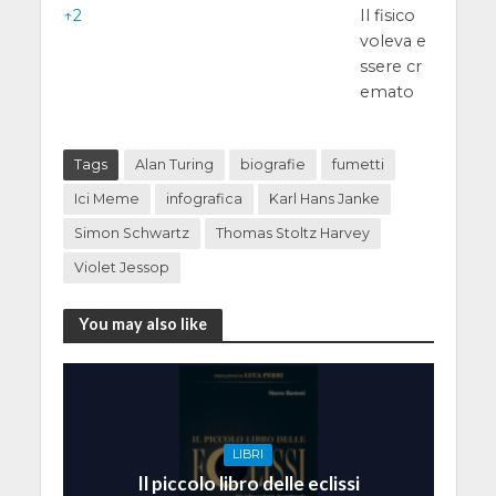
↑
2
Il fisico
voleva e
ssere cr
emato
Tags
Alan Turing
biografie
fumetti
Ici Meme
infografica
Karl Hans Janke
Simon Schwartz
Thomas Stoltz Harvey
Violet Jessop
You may also like
LIBRI
Il piccolo libro delle eclissi