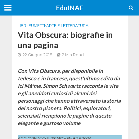
EduINAF
LIBRI
•
FUMETTI
•
ARTE E LETTERATURA
Vita Obscura: biografie in
una pagina
22 Giugno 2018
2 Min Read
Con Vita Obscura, per disponibile in
tedesco e in francese, quest'ultimo edito da
Ici Màªme, Simon Schwartz racconta le vite
e gli aneddoti curiosi di alcuni dei
personaggi che hanno attraversato la storia
del nostro pianeta. Politici, esploratori,
scienziati riempiono le pagine di questo
elegante e gustoso volume
AGGIORNATO IL 28 NOVEMBRE 2024