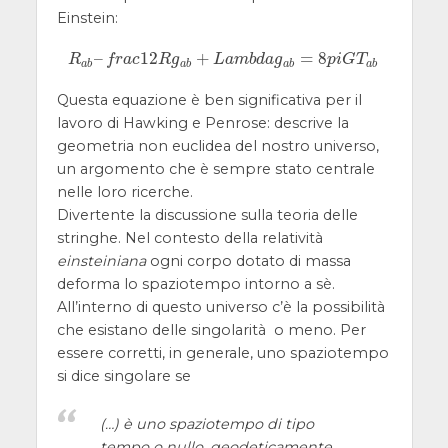
Einstein:
–
1
2
+
=
8
R
a
b
–
f
r
a
c
1
2
R
g
a
b
+
L
a
m
b
d
a
g
a
b
=
8
p
i
G
T
a
b
R
f
r
a
c
R
g
L
a
m
b
d
a
g
p
i
G
T
a
b
a
b
a
b
a
b
Questa equazione è ben significativa per il
lavoro di Hawking e Penrose: descrive la
geometria non euclidea del nostro universo,
un argomento che è sempre stato centrale
nelle loro ricerche.
Divertente la discussione sulla teoria delle
stringhe. Nel contesto della relatività
einsteiniana
ogni corpo dotato di massa
deforma lo spaziotempo intorno a sè.
All’interno di questo universo c’è la possibilità
che esistano delle singolarità o meno. Per
essere corretti, in generale, uno spaziotempo
si dice singolare se
(…) è uno spaziotempo di tipo
tempo o nullo, geodeticamente