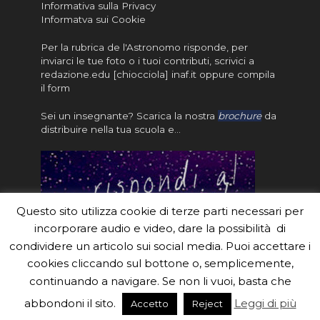
Informativa sulla Privacy
Informatva sui Cookie
Per la rubrica de l'Astronomo risponde, per
inviarci le tue foto o i tuoi contributi, scrivici a
redazione.edu [chiocciola] inaf.it oppure
compila
il form
Sei un insegnante? Scarica la nostra
brochure
da
distribuire nella tua scuola e…
Questo sito utilizza cookie di terze parti necessari per
incorporare audio e video, dare la possibilità di
condividere un articolo sui social media. Puoi accettare i
cookies cliccando sul bottone o, semplicemente,
continuando a navigare. Se non li vuoi, basta che
#eduinaf #inaf #astronomyforabetterworld.
abbondoni il sito.
Leggi di più
Accetto
Reject
Theme created by
Meks
. Powered by
WordPress
.