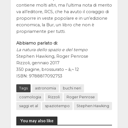
contiene molti altri, ma l’ultima nota di merito
va all’editore, RCS, che ha avuto il coraggio di
proporre in veste popolare e in un’edizione
economica, la Bur, un libro che non è
propriamente per tutti.
Abbiamo parlato di:
La natura dello spazio e del tempo
Stephen Hawking, Roger Penrose
Rizzoli, gennaio 2017
350 pagine, brossurato – â‚¬ 12
ISBN: 9788817092753
Tags
astronomia
buchi neri
cosmologia
Rizzoli
Roger Penrose
saggi et al
spaziotempo
Stephen Hawking
You may also like