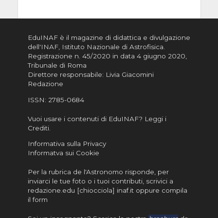
EduINAF è il magazine di didattica e divulgazione
dell'INAF,
Istituto Nazionale di Astrofisica
.
Registrazione n. 45/2020 in data 4 giugno 2020,
Tribunale di Roma
Direttore responsabile: Livia Giacomini
Redazione
ISSN:
2785-0684
Vuoi usare i contenuti di EduINAF?
Leggi i
Crediti
.
Informativa sulla Privacy
Informatva sui Cookie
Per la rubrica de l'Astronomo risponde, per
inviarci le tue foto o i tuoi contributi, scrivici a
redazione.edu [chiocciola] inaf.it oppure
compila
il form