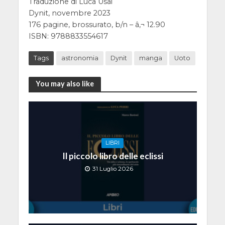
Traduzione di Luca Usai
Dynit, novembre 2023
176 pagine, brossurato, b/n – â‚¬ 12.90
ISBN: 9788833554617
Tags
astronomia
Dynit
manga
Uoto
You may also like
LIBRI
Il piccolo libro delle eclissi
31 Luglio 2026