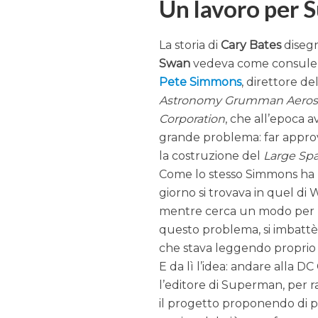
Un lavoro per 
La storia di
Cary Bates
diseg
Swan
vedeva come consulent
Pete Simmons
, direttore de
Astronomy Grumman Aero
Corporation
, che all’epoca 
grande problema: far approv
la costruzione del
Large Sp
Come lo stesso Simmons ha 
giorno si trovava in quel di
mentre cerca un modo per r
questo problema, si imbatt
che stava leggendo propri
E da lì l’idea: andare alla DC
l’editore di Superman, per 
il progetto proponendo di p