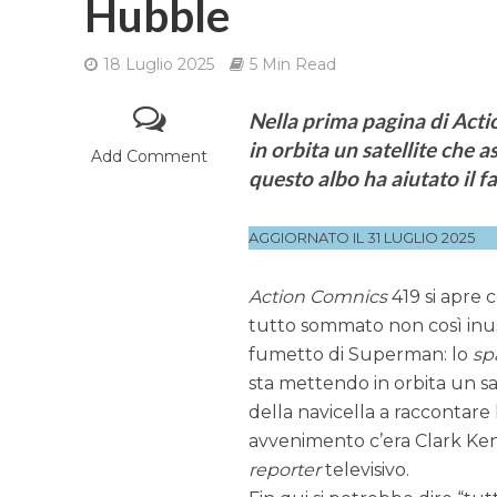
Hubble
18 Luglio 2025
5 Min Read
Nella prima pagina di Acti
in orbita un satellite che
Add Comment
questo albo ha aiutato il 
AGGIORNATO IL 31 LUGLIO 2025
Action Comnics
419 si apre 
tutto sommato non così inu
fumetto di Superman: lo
sp
sta mettendo in orbita un sa
della navicella a raccontare 
avvenimento c’era Clark Ken
reporter
televisivo.