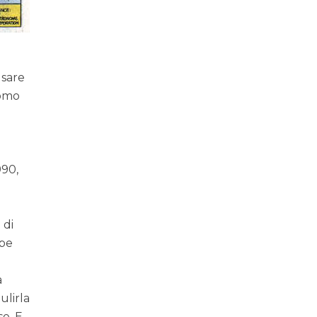
usare
nomo
990,
 di
bbe
a
ulirla
se. E