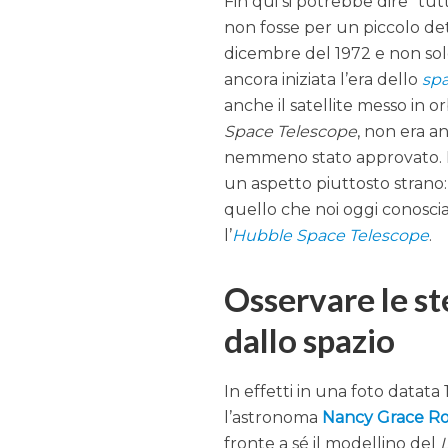
Fin qui si potrebbe dire “tut
non fosse per un piccolo dett
dicembre del 1972 e non sol
ancora iniziata l’era dello
spa
anche il satellite messo in orb
Space Telescope
, non era a
nemmeno stato approvato. 
un aspetto piuttosto strano:
quello che noi oggi conosc
l’
Hubble Space Telescope
.
Osservare le st
dallo spazio
In effetti in una foto datata
l’astronoma
Nancy Grace R
fronte a sé il modellino del