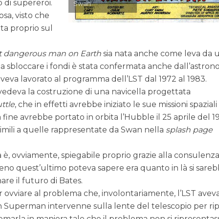
 di supereroi.
Swan
osa, visto che
ata proprio sul
t dangerous man on Earth
sia nata anche come leva da 
 a sbloccare i fondi è stata confermata anche dall’astro
aveva lavorato al programma dell’LST dal 1972 al 1983.
vedeva la costruzione di una navicella progettata
ttle
, che in effetti avrebbe iniziato le sue missioni spaziali
a fine avrebbe portato in orbita l’Hubble il 25 aprile del 1
simili a quelle rappresentate da Swan nella
splash page
a è, ovviamente, spiegabile proprio grazie alla consulenza
o quest’ultimo poteva sapere era quanto in là si sare
are il futuro di Bates.
per ovviare al problema che, involontariamente, l’LST avev
n Superman intervenne sulla lente del telescopio per rip
temarla in maniera tale che il problema non si ripresentas