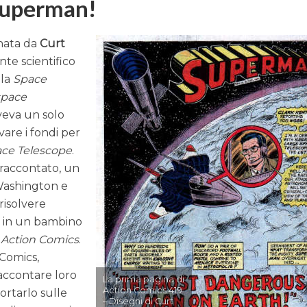
Superman!
nata da
Curt
e scientifico
lla
Space
space
aveva un solo
are i fondi per
ace Telescope
.
raccontato, un
 Washington e
isolvere
è in un bambino
o
Action Comics
.
 Comics,
raccontare loro
La prima pagina di
Action Comics 419
ortarlo sulle
– Disegni di Curt