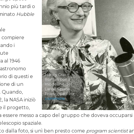
nio più tardi o
ominato
Hubble
ale
a compiere
tando i
vute
va al 1946
l’astronomo
Nancy Grace
rio di questi e
Roman con il
zione di un
modellino del
Large Space
e. Quando,
Telescope – via
commons
 la NASA iniziò
 il progetto,
5, a essere messo a capo del gruppo che doveva occuparsi
lescopio spaziale.
o dalla foto, si unì ben presto come
program scientist
a