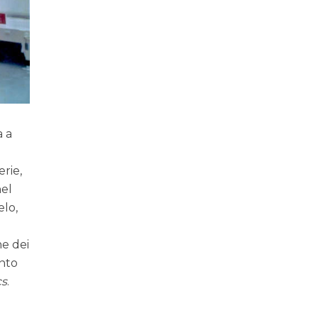
a a
erie,
nel
elo,
ne dei
anto
cs
.