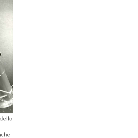
 dello
nche