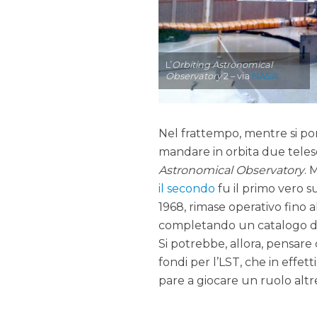
L’
Orbiting Astronomical
Observatory
2 – via
NASA
Nel frattempo, mentre si por
mandare in orbita due telesc
Astronomical Observatory
. 
il secondo
fu il primo vero s
1968, rimase operativo fino a
completando un catalogo di o
Si potrebbe, allora, pensar
fondi per l’LST, che in effet
pare a giocare un ruolo alt