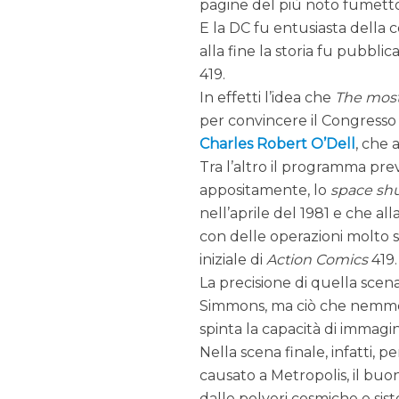
pagine del più noto fumetto
E la DC fu entusiasta della c
alla fine la storia fu pubblic
419.
In effetti l’idea che
The mos
per convincere il Congresso
Charles Robert O’Dell
, che 
Tra l’altro il programma pre
appositamente, lo
space shu
nell’aprile del 1981 e che all
con delle operazioni molto 
iniziale di
Action Comics
419.
La precisione di quella scen
Simmons, ma ciò che nemmen
spinta la capacità di immagin
Nella scena finale, infatti, 
causato a Metropolis, il buo
dalle polveri cosmiche e sis