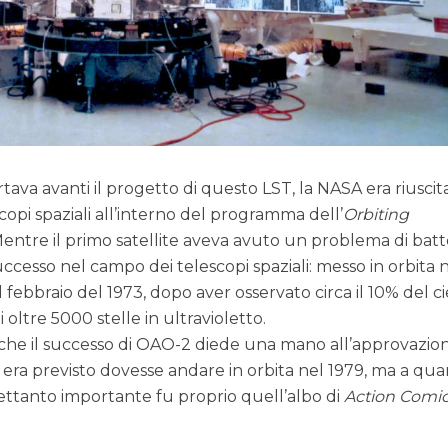
tava avanti il progetto di questo LST, la NASA era riuscit
opi spaziali all’interno del programma dell’
Orbiting
Mentre il primo satellite aveva avuto un problema di batt
uccesso nel campo dei telescopi spaziali: messo in orbita 
l febbraio del 1973, dopo aver osservato circa il 10% del ci
ltre 5000 stelle in ultravioletto.
e che il successo di OAO-2 diede una mano all’approvazio
ti era previsto dovesse andare in orbita nel 1979, ma a qu
rettanto importante fu proprio quell’albo di
Action Comi