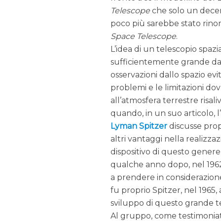
Telescope
che solo un decen
poco più sarebbe stato rin
Space Telescope
.
L’idea di un telescopio spazi
sufficientemente grande d
osservazioni dallo spazio evi
problemi e le limitazioni do
all’atmosfera terrestre risali
quando, in un suo articolo, 
Lyman Spitzer
discusse prop
altri vantaggi nella realizza
dispositivo di questo gener
qualche anno dopo, nel 1962,
a prendere in considerazione
fu proprio Spitzer, nel 196
sviluppo di questo grande te
Al gruppo, come testimoniat