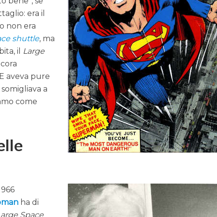
to bene”, se
aglio: era il
o non era
ce shuttle
, ma
ita, il
Large
ncora
E aveva pure
 somigliava a
iamo come
elle
 1966
oman
ha di
Large Space