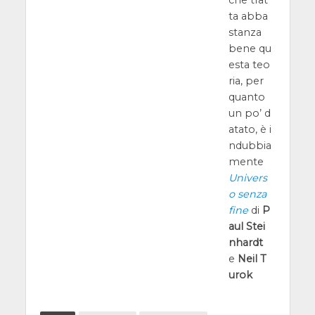
ta abba
stanza
bene qu
esta teo
ria, per
quanto
un po’ d
atato, è i
ndubbia
mente
Univers
o senza
fine
di
P
aul Stei
nhardt
e
Neil T
urok