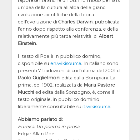
rappresenta anche un ottimo modo per farsi
un’idea della cultura all’alba delle grandi
rivoluzioni scientifiche della teoria
dell’evoluzione di
Charles Darwin
, pubblicata
l’anno dopo rispetto alla conferenza, e della
relativamente più tarda relatività di
Albert
Einstein
.
Il testo di Poe è in pubblico domino,
disponibile su
en.wikisource
. In italiano sono
presenti 7 traduzioni, di cui l’ultima del 2001 di
Paolo Guglielmoni
edita dalla Bompiani. La
prima, del 1902, realizzata da
Maria Pastore
Mucchi
ed edita dalla Sonzogno, è, come il
testo originale, in pubblico dominio
liberamente consultabile su
it.wikisource
.
Abbiamo parlato di:
Eureka. Un poema in prosa.
Edgar Allan Poe