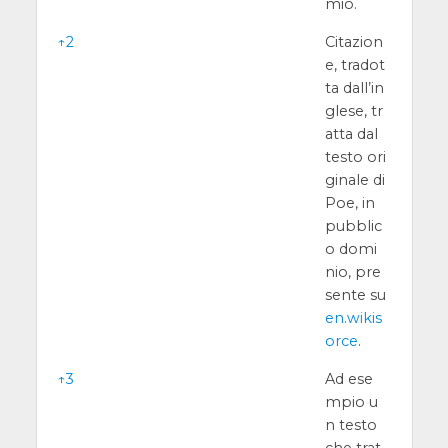
mio.
↑
2
Citazion
e, tradot
ta dall’in
glese, tr
atta dal
testo ori
ginale di
Poe, in
pubblic
o domi
nio, pre
sente su
en.wikis
orce
.
↑
3
Ad ese
mpio u
n testo
che trat