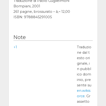
Traduzione di Paolo Guglielmoni
Bompiani, 2001
261 pagine, brossurato – â‚¬ 12,00
ISBN: 9788845291005
Note
Note
↑
1
Traduzio
ne dal t
esto ori
ginale, i
n pubbl
ico dom
inio, pre
sente su
en.wikis
orce
. Gr
assetto