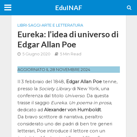
EduINAF
LIBRI
•
SAGGI
•
ARTE E LETTERATURA
Eureka: l’idea di universo di
Edgar Allan Poe
5 Giugno 2020
5 Min Read
AGGIORNATO IL 28 NOVEMBRE 2024
Il 3 febbraio del 1848,
Edgar Allan Poe
tenne,
presso la
Society Library
di New York, una
conferenza dal titolo
Universo
. Da questa
trasse il saggio
Eureka. Un poema in prosa
,
dedicato ad
Alexander von Humboldt
.
Da bravo scrittore di narrativa, peraltro
considerato uno dei padri di ben tre generi
letterari, Poe introduce il lettore con un