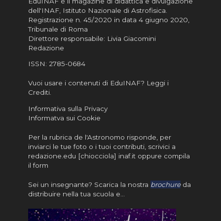
EduINAF è il magazine di didattica e divulgazione
dell'INAF,
Istituto Nazionale di Astrofisica
.
Registrazione n. 45/2020 in data 4 giugno 2020,
Tribunale di Roma
Direttore responsabile: Livia Giacomini
Redazione
ISSN:
2785-0684
Vuoi usare i contenuti di EduINAF?
Leggi i
Crediti
.
Informativa sulla Privacy
Informatva sui Cookie
Per la rubrica de l'Astronomo risponde, per
inviarci le tue foto o i tuoi contributi, scrivici a
redazione.edu [chiocciola] inaf.it oppure
compila
il form
Sei un insegnante? Scarica la nostra
brochure
da
distribuire nella tua scuola e…