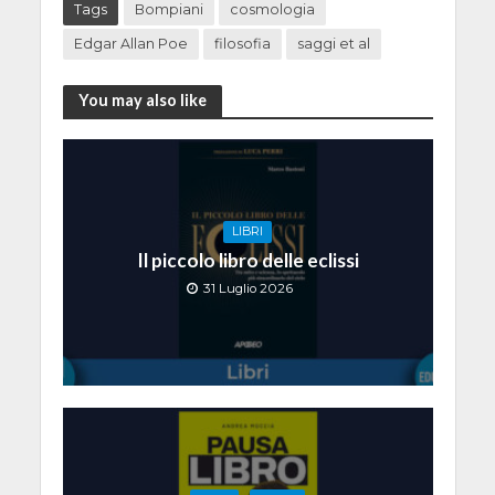
Tags
Bompiani
cosmologia
Edgar Allan Poe
filosofia
saggi et al
You may also like
LIBRI
Il piccolo libro delle eclissi
31 Luglio 2026