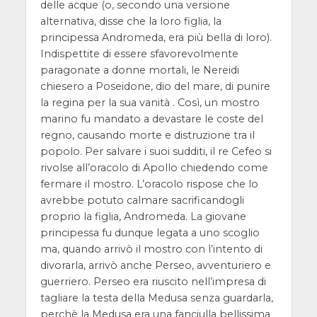
delle acque (o, secondo una versione
alternativa, disse che la loro figlia, la
principessa Andromeda, era più bella di loro).
Indispettite di essere sfavorevolmente
paragonate a donne mortali, le Nereidi
chiesero a Poseidone, dio del mare, di punire
la regina per la sua vanità . Così, un mostro
marino fu mandato a devastare le coste del
regno, causando morte e distruzione tra il
popolo. Per salvare i suoi sudditi, il re Cefeo si
rivolse all’oracolo di Apollo chiedendo come
fermare il mostro. L’oracolo rispose che lo
avrebbe potuto calmare sacrificandogli
proprio la figlia, Andromeda. La giovane
principessa fu dunque legata a uno scoglio
ma, quando arrivò il mostro con l’intento di
divorarla, arrivò anche Perseo, avventuriero e
guerriero. Perseo era riuscito nell’impresa di
tagliare la testa della Medusa senza guardarla,
perchè la Medusa era una fanciulla bellissima