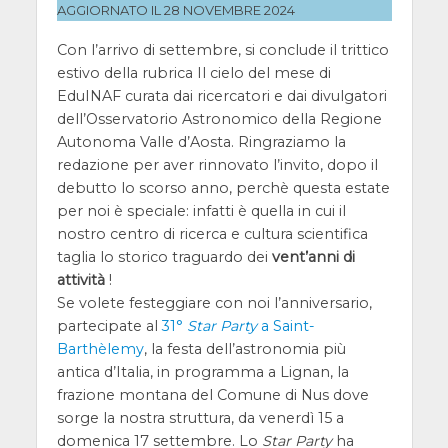
AGGIORNATO IL 28 NOVEMBRE 2024
Con l’arrivo di settembre, si conclude il trittico
estivo della rubrica Il cielo del mese di
EduINAF curata dai ricercatori e dai divulgatori
dell’Osservatorio Astronomico della Regione
Autonoma Valle d’Aosta. Ringraziamo la
redazione per aver rinnovato l’invito, dopo il
debutto lo scorso anno, perchè questa estate
per noi è speciale: infatti è quella in cui il
nostro centro di ricerca e cultura scientifica
taglia lo storico traguardo dei
vent’anni di
attività
!
Se volete festeggiare con noi l’anniversario,
partecipate al
31°
Star Party
a Saint-
Barthèlemy
, la festa dell’astronomia più
antica d’Italia, in programma a Lignan, la
frazione montana del Comune di Nus dove
sorge la nostra struttura, da venerdì 15 a
domenica 17 settembre. Lo
Star Party
ha