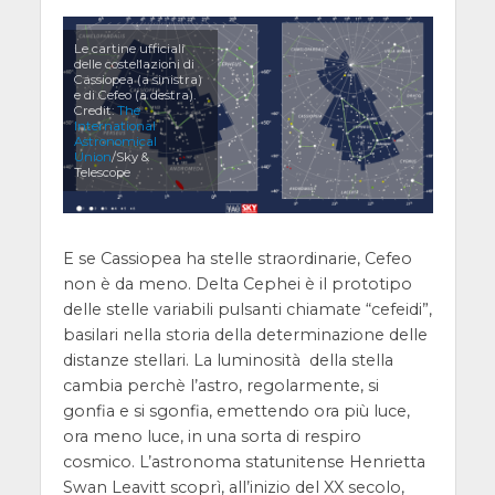
Le cartine ufficiali
delle costellazioni di
Cassiopea (a sinistra)
e di Cefeo (a destra).
Credit:
The
International
Astronomical
Union
/Sky &
Telescope
E se Cassiopea ha stelle straordinarie, Cefeo
non è da meno. Delta Cephei è il prototipo
delle stelle variabili pulsanti chiamate “cefeidi”,
basilari nella storia della determinazione delle
distanze stellari. La luminosità della stella
cambia perchè l’astro, regolarmente, si
gonfia e si sgonfia, emettendo ora più luce,
ora meno luce, in una sorta di respiro
cosmico. L’astronoma statunitense Henrietta
Swan Leavitt scoprì, all’inizio del XX secolo,