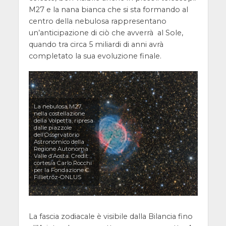
M27 e la nana bianca che si sta formando al
centro della nebulosa rappresentano
un’anticipazione di ciò che avverrà al Sole,
quando tra circa 5 miliardi di anni avrà
completato la sua evoluzione finale.
La nebulosa M27,
nella costellazione
della Volpetta, ripresa
dalle piazzole
dell’Osservatorio
Astronomico della
Regione Autonoma
Valle d’Aosta. Credit:
cortesia Carlo Rocchi
per la Fondazione C.
Fillietroz-ONLUS
La fascia zodiacale è visibile dalla Bilancia fino