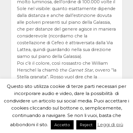
molto luminosa, dell’ordine di 100.000 volte il
Sole nel visibile: quanto esattamente dipende
dalla distanza e anche dall’estinzione dovuta
alle polveri presenti sul piano della Galassia,
che per distanze del genere agisce in maniera
considerevole (ricordiamo che la
costellazione di Cefeo è attraversata dalla Via
Lattea, quindi guardando nella sua direzione
siamo sul piano della Galassia).
Poi c’è il colore, così rossastro che William
Herschel la chiamò
the Garnet Star
, ovvero “la
Stella granata”. Rosso vuol dire che la
temperatura superficiale è relativamente
Questo sito utilizza cookie di terze parti necessari per
bassa, nello specifico intorno ai 3.600 K.
incorporare audio e video, dare la possibilità di
Questo ha due implicazioni importanti: la
condividere un articolo sui social media. Puoi accettare i
prima è che la maggior parte dell’energia
cookies cliccando sul bottone o, semplicemente,
emessa da questa stella cade nell’infrarosso:
continuando a navigare. Se non li vuoi, basta che
se consideriamo anche questa, come è giusto
abbondoni il sito.
Leggi di più
fare, la luminosità sale considerevolmente,
Accetto
Reject
fino a 2-400.000 volte quella del Sole. La