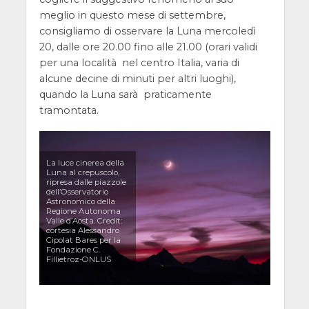
meglio in questo mese di settembre,
consigliamo di osservare la Luna mercoledì
20, dalle ore 20.00 fino alle 21.00 (orari validi
per una località nel centro Italia, varia di
alcune decine di minuti per altri luoghi),
quando la Luna sarà praticamente
tramontata.
La luce cinerea della
Luna al crepuscolo,
ripresa dalle piazzole
dell’Osservatorio
Astronomico della
Regione Autonoma
Valle d’Aosta. Credit:
cortesia Alessandro
Cipolat Bares per la
Fondazione C.
Fillietroz-ONLUS