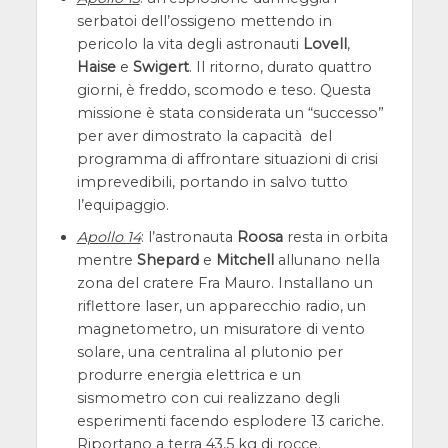
serbatoi dell’ossigeno mettendo in
pericolo la vita degli astronauti
Lovell
,
Haise
e
Swigert
. Il ritorno, durato quattro
giorni, è freddo, scomodo e teso. Questa
missione è stata considerata un “successo”
per aver dimostrato la capacità del
programma di affrontare situazioni di crisi
imprevedibili, portando in salvo tutto
l’equipaggio.
Apollo 14
: l’astronauta
Roosa
resta in orbita
mentre
Shepard
e
Mitchell
allunano nella
zona del cratere Fra Mauro. Installano un
riflettore laser, un apparecchio radio, un
magnetometro, un misuratore di vento
solare, una centralina al plutonio per
produrre energia elettrica e un
sismometro con cui realizzano degli
esperimenti facendo esplodere 13 cariche.
Riportano a terra 43,5 kg di rocce.