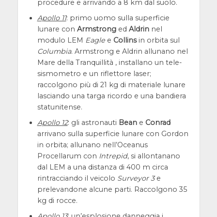
procedure e arrivando a 8 km dal suolo.
Apollo 11
: primo uomo sulla superficie
lunare con
Armstrong
ed
Aldrin
nel
modulo LEM
Eagle
e
Collins
in orbita sul
Columbia
. Armstrong e Aldrin allunano nel
Mare della Tranquillità , installano un tele-
sismometro e un riflettore laser;
raccolgono più di 21 kg di materiale lunare
lasciando una targa ricordo e una bandiera
statunitense.
Apollo 12
: gli astronauti
Bean
e
Conrad
arrivano sulla superficie lunare con Gordon
in orbita; allunano nell’Oceanus
Procellarum con
Intrepid
, si allontanano
dal LEM a una distanza di 400 m circa
rintracciando il veicolo
Surveyor 3
e
prelevandone alcune parti. Raccolgono 35
kg di rocce.
Apollo 13
: un’esplosione danneggia i