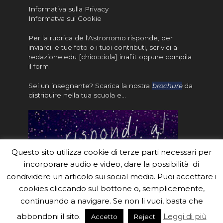
Informativa sulla Privacy
Informatva sui Cookie
Per la rubrica de l'Astronomo risponde, per
inviarci le tue foto o i tuoi contributi, scrivici a
redazione.edu [chiocciola] inaf.it oppure
compila
il form
Sei un insegnante? Scarica la nostra
brochure
da
distribuire nella tua scuola e…
Questo sito utilizza cookie di terze parti necessari per
incorporare audio e video, dare la possibilità di
condividere un articolo sui social media. Puoi accettare i
cookies cliccando sul bottone o, semplicemente,
continuando a navigare. Se non li vuoi, basta che
#eduinaf #inaf #astronomyforabetterworld.
abbondoni il sito.
Leggi di più
Accetto
Reject
Theme created by
Meks
. Powered by
WordPress
.