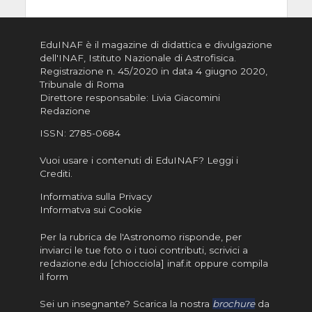
EduINAF è il magazine di didattica e divulgazione
dell'INAF,
Istituto Nazionale di Astrofisica
.
Registrazione n. 45/2020 in data 4 giugno 2020,
Tribunale di Roma
Direttore responsabile: Livia Giacomini
Redazione
ISSN:
2785-0684
Vuoi usare i contenuti di EduINAF?
Leggi i
Crediti
.
Informativa sulla Privacy
Informatva sui Cookie
Per la rubrica de l'Astronomo risponde, per
inviarci le tue foto o i tuoi contributi, scrivici a
redazione.edu [chiocciola] inaf.it oppure
compila
il form
Sei un insegnante? Scarica la nostra
brochure
da