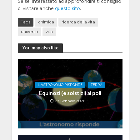
Se sei interessato ad approfondire ti consiglio
di visitare anche
questo sito
.
Tags
chimica
ricerca della vita
universo
vita
You may also like
L'ASTRONOMO RISPONDE
TERRA
Equinozi (e solstizi) ai poli
27 Gennaio 2026