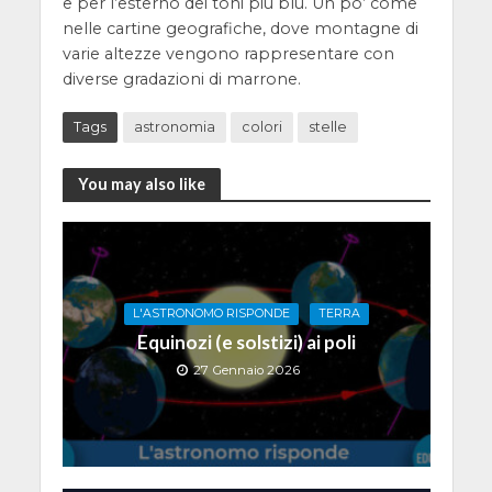
e per l’esterno dei toni più blu. Un po’ come
nelle cartine geografiche, dove montagne di
varie altezze vengono rappresentare con
diverse gradazioni di marrone.
Tags
astronomia
colori
stelle
You may also like
L'ASTRONOMO RISPONDE
TERRA
Equinozi (e solstizi) ai poli
27 Gennaio 2026