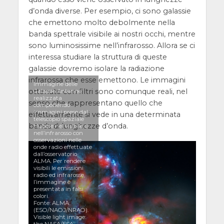
d’onda diverse. Per esempio, ci sono galassie
che emettono molto debolmente nella
banda spettrale visibile ai nostri occhi, mentre
sono luminosissime nell’infrarosso. Allora se ci
interessa studiare la struttura di queste
galassie dovremo isolare la radiazione
infrarossa che esse emettono. Le immagini
Immagine delle
ottenute con filtri sono comunque reali, nel
Galassie Antenne
realizzata
senso che rappresentano quello che
componendo
immagini prese dal
effettivamente si vede in una determinata
telescopio spaziale
banda di lunghezze d’onda.
Hubble nel visibile e
nell’infrarosso con
osservazioni nelle
onde radio effettuate
dall’osservatorio
ALMA. Per rendere
visibili le emissioni
radio ed infrarosse,
l’immagine è
presentata in falsi
colori.
Fonte: ALMA
(ESO/NAOJ/NRAO).
Visible light image: