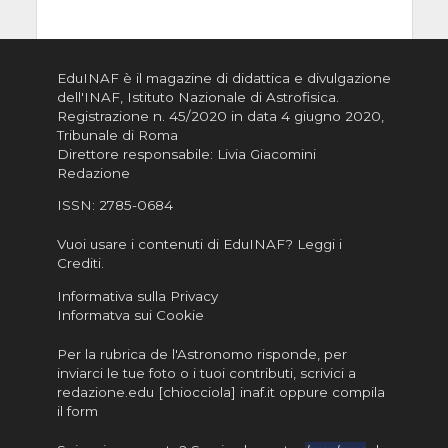
EduINAF è il magazine di didattica e divulgazione
dell'INAF,
Istituto Nazionale di Astrofisica
.
Registrazione n. 45/2020 in data 4 giugno 2020,
Tribunale di Roma
Direttore responsabile: Livia Giacomini
Redazione
ISSN:
2785-0684
Vuoi usare i contenuti di EduINAF?
Leggi i
Crediti
.
Informativa sulla Privacy
Informatva sui Cookie
Per la rubrica de l'Astronomo risponde, per
inviarci le tue foto o i tuoi contributi, scrivici a
redazione.edu [chiocciola] inaf.it oppure
compila
il form