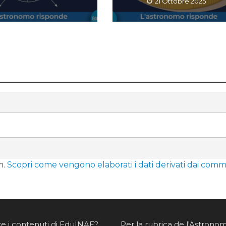
21 Ottobre 2025
m.
Scopri come vengono elaborati i dati derivati dai comm
re i contenuti di EduINAF?
Per la rubrica de l'Astrono