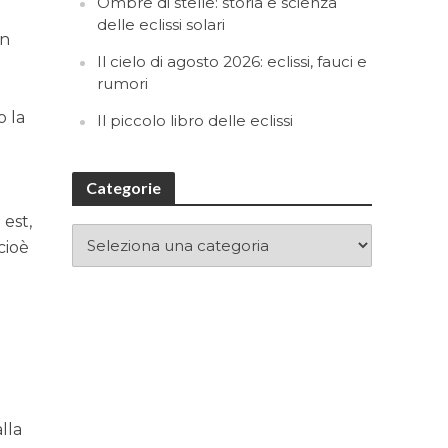
Ombre di stelle: storia e scienza
delle eclissi solari
on
Il cielo di agosto 2026: eclissi, fauci e
rumori
o la
Il piccolo libro delle eclissi
Categorie
 est,
cioè
e
alla