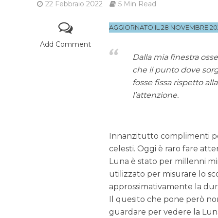
22 Febbraio 2022
5 Min Read
AGGIORNATO IL 28 NOVEMBRE 20
Add Comment
Dalla mia finestra osse
che il punto dove sorg
fosse fissa rispetto al
l’attenzione.
Innanzitutto complimenti per
celesti. Oggi è raro fare att
Luna è stato per millenni m
utilizzato per misurare lo s
approssimativamente la durat
Il quesito che pone però non
guardare per vedere la Lun