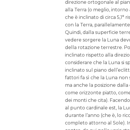
direzione ortogonale al pian
alla Terra (o meglio, intorn
che è inclinato di circa 5,1° r
con la Terra, parallelamente a
Quindi, dalla superficie ter
vedere sorgere la Luna devo 
della rotazione terrestre. Po
inclinato rispetto alla direz
considerare che la Luna si s
inclinato sul piano dell’ecli
fattori fa sì che la Luna no
ma anche la posizione dalla 
come orizzonte piatto, come 
dei monti che cita). Facendo 
al punto cardinale est, la L
durante l’anno (che è, lo ric
completo attorno al Sole). In