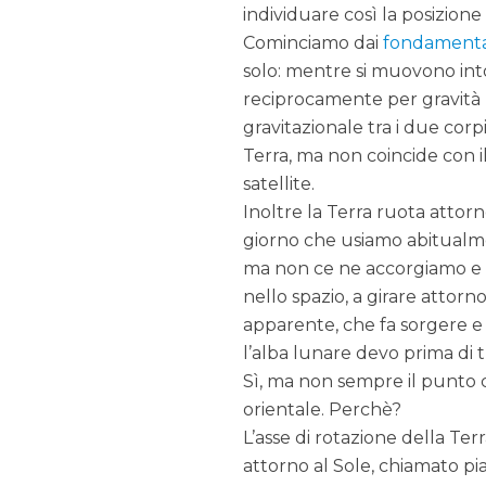
individuare così la posizione
Cominciamo dai
fondamenta
solo: mentre si muovono intor
reciprocamente per gravità ,
gravitazionale tra i due cor
Terra, ma non coincide con il
satellite.
Inoltre la Terra ruota attorno
giorno che usiamo abitualme
ma non ce ne accorgiamo e ab
nello spazio, a girare attorno
apparente, che fa sorgere e 
l’alba lunare devo prima di t
Sì, ma non sempre il punto c
orientale. Perchè?
L’asse di rotazione della Ter
attorno al Sole, chiamato pian