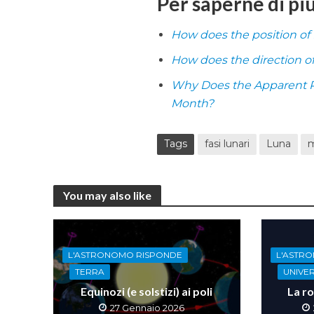
Per saperne di pi
How does the position o
How does the direction o
Why Does the Apparent P
Month?
Tags
fasi lunari
Luna
m
You may also like
L'ASTRONOMO RISPONDE
L'ASTR
TERRA
UNIVE
Equinozi (e solstizi) ai poli
La ro
27 Gennaio 2026