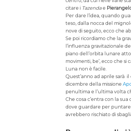
centro, da cui nelle varie 
citare i
Tazenda
e
Pierangelo
Per dare l’idea, quando gua
teso, dalla nocca del mignol
nove di seguito, ecco che ab
Se poi ricordiamo che la grav
l’influenza gravitazionale del 
piano dell’orbita lunare att
movimenti, be’, ecco che si 
Luna non è facile.
Quest’anno ad aprile sarà il
dicembre della missione
Apo
penultima e l’ultima volta 
Che cosa c’entra con la sua
dove guardare per puntare al
avrebbero rischiato di sbagli