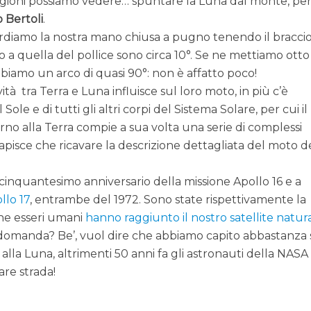
stagioni possiamo vedere… spuntare la Luna dal monte, pe
 Bertoli
.
rdiamo la nostra mano chiusa a pugno tenendo il bracci
o a quella del pollice sono circa 10°. Se ne mettiamo otto
biamo un arco di quasi 90°: non è affatto poco!
ità tra Terra e Luna influisce sul loro moto, in più c’è
Sole e di tutti gli altri corpi del Sistema Solare, per cui il
orno alla Terra compie a sua volta una serie di complessi
capisce che ricavare la descrizione dettagliata del moto d
 cinquantesimo anniversario della missione Apollo 16 e a
llo 17
, entrambe del 1972. Sono state rispettivamente la
che esseri umani
hanno raggiunto il nostro satellite natur
 domanda? Be’, vuol dire che abbiamo capito abbastanza
la Luna, altrimenti 50 anni fa gli astronauti della NASA
are strada!