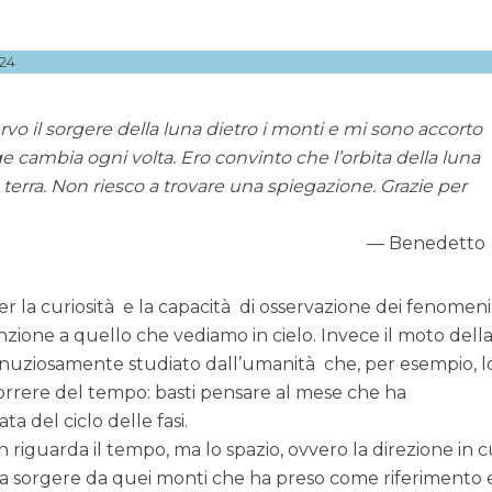
24
rvo il sorgere della luna dietro i monti e mi sono accorto
e cambia ogni volta. Ero convinto che l’orbita della luna
la terra. Non riesco a trovare una spiegazione. Grazie per
Benedetto
 la curiosità e la capacità di osservazione dei fenomeni
enzione a quello che vediamo in cielo. Invece il moto dell
inuziosamente studiato dall’umanità che, per esempio, l
correre del tempo: basti pensare al mese che ha
a del ciclo delle fasi.
 riguarda il tempo, ma lo spazio, ovvero la direzione in c
a sorgere da quei monti che ha preso come riferimento 