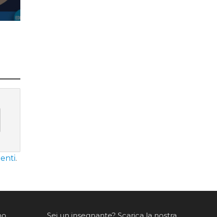
enti
.
mo
Sei un insegnante? Scarica la nostra