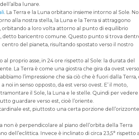
 dell’alba lunare.
li
. La Terra e la Luna orbitano insieme intorno al Sole. N
no alla nostra stella, la Luna e la Terra si attraggono
 orbitando a loro volta attorno al punto di equilibrio
pi, detto baricentro comune. Questo punto si trova dentr
 centro del pianeta, risultando spostato verso il nostro
 al proprio asse, in 24 ore rispetto al Sole: la durata del
nte. La Terra è come una giostra che gira da ovest verso
biamo l’impressione che sia ciò che è fuori dalla Terra, 
 a noi in senso opposto, da est verso ovest. E’ il moto,
tramontare il Sole, la Luna e le stelle. Quindi per vedere
utto guardare verso est, cioè l’oriente.
ardinale est, piuttosto una certa porzione dell’orizzont
ra non è perpendicolare al piano dell’orbita della Terra
o dell’eclittica. Invece è inclinato di circa 23,5° rispetto 