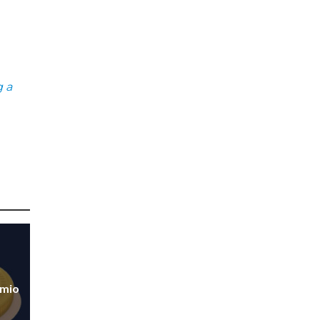
g a
smio