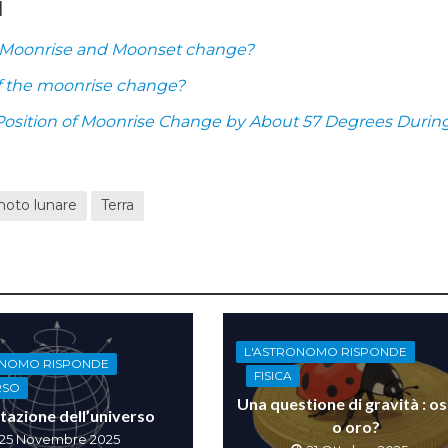
ù
f Moonrise and Moonset change?
f the moonrise change?
osition of Moonrise Change by About 57 Degrees Durin
oto lunare
Terra
L'ASTRONOMO RISPONDE
ONOMO RISPONDE
FISICA
RSO
Una questione di gravità : o
tazione dell’universo
o oro?
25 Novembre 2025