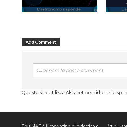
Add Comment
Click here to post a comment
Questo sito utilizza Akismet per ridurre lo spa
EduINAF è il magazine di didattica e
Vuoi usa