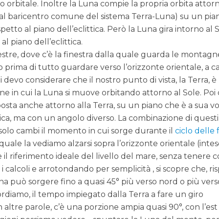
o orbitale. Inoltre la Luna compie la propria orbita attor
o al baricentro comune del sistema Terra-Luna) su un pia
ispetto al piano dell’eclittica. Però la Luna gira intorno al 
l piano dell’eclittica.
restre, dove c’è la finestra dalla quale guarda le montagn
prima di tutto guardare verso l’orizzonte orientale, a c
i devo considerare che il nostro punto di vista, la Terra, è
ione in cui la Luna si muove orbitando attorno al Sole. Poi
posta anche attorno alla Terra, su un piano che è a sua vo
ttica, ma con un angolo diverso. La combinazione di questi
n solo cambi il momento in cui sorge durante il
ciclo delle f
quale la vediamo alzarsi sopra l’orizzonte orientale (inte
il riferimento ideale del livello del mare, senza tenere 
i calcoli e arrotondando per semplicità , si scopre che, ri
una può sorgere fino a quasi 45° più verso nord o più ver
ordiamo, il tempo impiegato dalla Terra a fare un giro
 altre parole, c’è una porzione ampia quasi 90°, con l’est