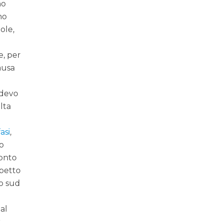
no
no
Sole,
e, per
ausa
 devo
lta
asi
,
so
conto
spetto
so sud
 al