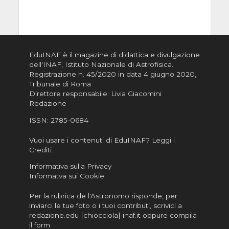
EduINAF è il magazine di didattica e divulgazione
dell'INAF,
Istituto Nazionale di Astrofisica
.
Registrazione n. 45/2020 in data 4 giugno 2020,
Tribunale di Roma
Direttore responsabile: Livia Giacomini
Redazione
ISSN:
2785-0684
Vuoi usare i contenuti di EduINAF?
Leggi i
Crediti
.
Informativa sulla Privacy
Informatva sui Cookie
Per la rubrica de l'Astronomo risponde, per
inviarci le tue foto o i tuoi contributi, scrivici a
redazione.edu [chiocciola] inaf.it oppure
compila
il form