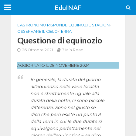
EduINAF
L'ASTRONOMO RISPONDE
•
EQUINOZI E STAGIONI
•
OSSERVARE IL CIELO
•
TERRA
Questione di equinozio
26 Ottobre 2021
3 Min Read
AGGIORNATO IL 28 NOVEMBRE 2024
In generale, la durata del giorno
all’equinozio nelle varie località
non è strettamente uguale alla
durata della notte, ci sono piccole
differenze. Sono nel giusto se
dico che però esiste un punto A
della Terra in cui le due durate si
equivalgono perfettamente nel
giorno dell’equinozio? E se dico