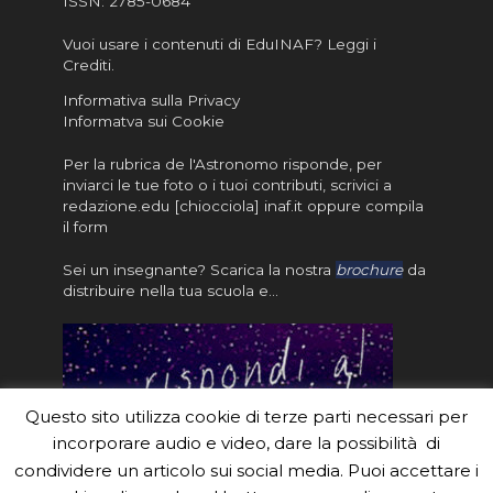
ISSN:
2785-0684
Vuoi usare i contenuti di EduINAF?
Leggi i
Crediti
.
Informativa sulla Privacy
Informatva sui Cookie
Per la rubrica de l'Astronomo risponde, per
inviarci le tue foto o i tuoi contributi, scrivici a
redazione.edu [chiocciola] inaf.it oppure
compila
il form
Sei un insegnante? Scarica la nostra
brochure
da
distribuire nella tua scuola e…
Questo sito utilizza cookie di terze parti necessari per
incorporare audio e video, dare la possibilità di
condividere un articolo sui social media. Puoi accettare i