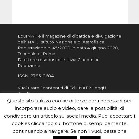
EduINAF è il magazine di didattica e divulgazione
dell'INAF,
Istituto Nazionale di Astrofisica
.
Registrazione n. 45/2020 in data 4 giugno 2020,
Tribunale di Roma
Direttore responsabile: Livia Giacomini
Redazione
ISSN:
2785-0684
Vuoi usare i contenuti di EduINAF?
Leggi i
Crediti
.
Questo sito utilizza cookie di terze parti necessari per
Informativa sulla Privacy
incorporare audio e video, dare la possibilità di
Informatva sui Cookie
condividere un articolo sui social media. Puoi accettare i
Per la rubrica de l'Astronomo risponde, per
cookies cliccando sul bottone o, semplicemente,
inviarci le tue foto o i tuoi contributi, scrivici a
continuando a navigare. Se non li vuoi, basta che
redazione.edu [chiocciola] inaf.it oppure
compila