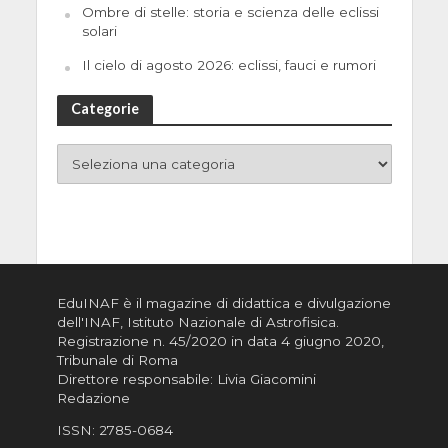
Ombre di stelle: storia e scienza delle eclissi
solari
Il cielo di agosto 2026: eclissi, fauci e rumori
Categorie
EduINAF è il magazine di didattica e divulgazione
dell'INAF,
Istituto Nazionale di Astrofisica
.
Registrazione n. 45/2020 in data 4 giugno 2020,
Tribunale di Roma
Direttore responsabile: Livia Giacomini
Redazione
ISSN:
2785-0684