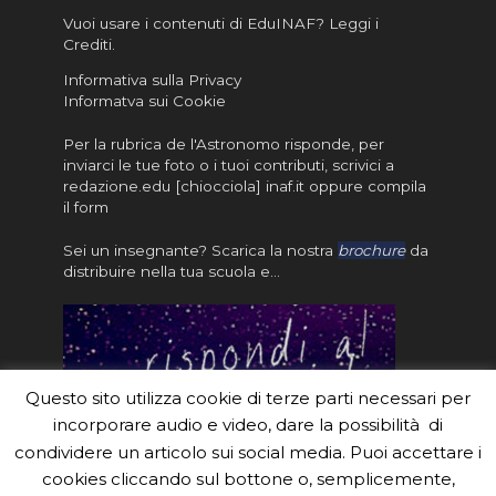
Vuoi usare i contenuti di EduINAF?
Leggi i
Crediti
.
Informativa sulla Privacy
Informatva sui Cookie
Per la rubrica de l'Astronomo risponde, per
inviarci le tue foto o i tuoi contributi, scrivici a
redazione.edu [chiocciola] inaf.it oppure
compila
il form
Sei un insegnante? Scarica la nostra
brochure
da
distribuire nella tua scuola e…
Questo sito utilizza cookie di terze parti necessari per
incorporare audio e video, dare la possibilità di
condividere un articolo sui social media. Puoi accettare i
cookies cliccando sul bottone o, semplicemente,