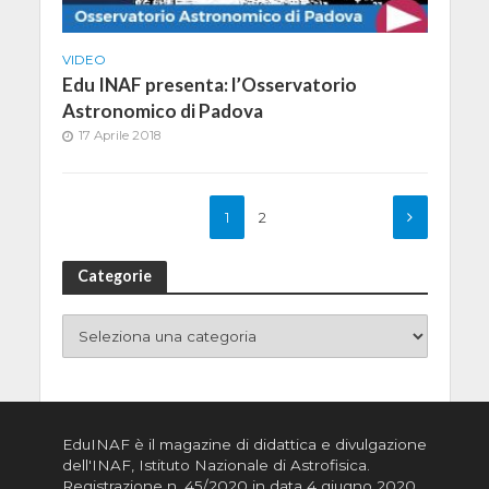
VIDEO
Edu INAF presenta: l’Osservatorio
Astronomico di Padova
17 Aprile 2018
1
2
Categorie
EduINAF è il magazine di didattica e divulgazione
dell'INAF,
Istituto Nazionale di Astrofisica
.
Registrazione n. 45/2020 in data 4 giugno 2020,