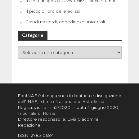
Il cielo di agosto 2026: eclissi, fauci e rumori
Il piccolo libro delle eclissi
Grandi raccordi, obbedienze universali
Categorie
EduINAF è il magazine di didattica e divulgazione
dell'INAF,
Istituto Nazionale di Astrofisica
.
Registrazione n. 45/2020 in data 4 giugno 2020,
Tribunale di Roma
Direttore responsabile: Livia Giacomini
Redazione
ISSN:
2785-0684