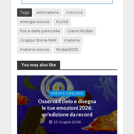
Tags
antimateria
concorsi
energia oscura
Euclid
fisica delle particelle
Gianni Rodari
Gruppo Storie INAF
materia
materia oscura
Rodari2023
You may also like
PREMI E CONCORSI
Osserva il cielo e disegna
le tue emozioni 2026:
un’edizione da record
23 Giugno 2026