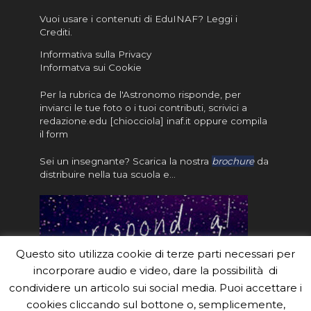
Vuoi usare i contenuti di EduINAF?
Leggi i
Crediti
.
Informativa sulla Privacy
Informatva sui Cookie
Per la rubrica de l'Astronomo risponde, per
inviarci le tue foto o i tuoi contributi, scrivici a
redazione.edu [chiocciola] inaf.it oppure
compila
il form
Sei un insegnante? Scarica la nostra
brochure
da
distribuire nella tua scuola e…
Questo sito utilizza cookie di terze parti necessari per
incorporare audio e video, dare la possibilità di
condividere un articolo sui social media. Puoi accettare i
cookies cliccando sul bottone o, semplicemente,