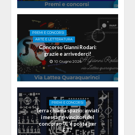
PREMI E CONCORSI
ARTE E LETTERATURA
Concorso Gianni Rodari:
grazie e arrivederci!
10 Giugno 2026
PREMI E CONCORSI
Terra chiama spazio: inviati
i messaggi vincitori del
concorso “C’è posta per
E.T.”