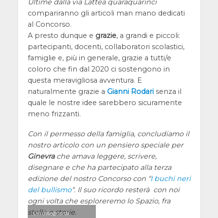
Ultime dalla via Lattea quaraquarinci
compariranno gli articoli man mano dedicati
al Concorso.
A presto dunque e
grazie
, a grandi e piccoli:
partecipanti, docenti, collaboratori scolastici,
famiglie e, più in generale, grazie a tutti/e
coloro che fin dal 2020 ci sostengono in
questa meravigliosa avventura. E
naturalmente grazie a
Gianni Rodari
senza il
quale le nostre idee sarebbero sicuramente
meno frizzanti.
Con il permesso della famiglia, concludiamo il
nostro articolo con un pensiero speciale per
Ginevra
che amava leggere, scrivere,
disegnare e che ha partecipato alla terza
edizione del nostro Concorso con “
I buchi neri
del bullismo
“. Il suo ricordo resterà con noi
ogni volta che esploreremo lo Spazio, fra
stelle e storie.
Un disegno di