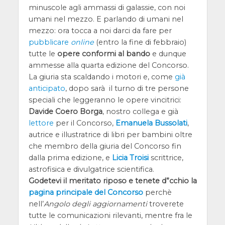
minuscole agli ammassi di galassie, con noi
umani nel mezzo. E parlando di umani nel
mezzo: ora tocca a noi darci da fare per
pubblicare
online
(entro la fine di febbraio)
tutte le
opere conformi al bando
e dunque
ammesse alla quarta edizione del Concorso.
La giuria sta scaldando i motori e, come
già
anticipato
, dopo sarà il turno di tre persone
speciali che leggeranno le opere vincitrici:
Davide Coero Borga
, nostro collega e già
lettore
per il Concorso,
Emanuela Bussolati
,
autrice e illustratrice di libri per bambini oltre
che membro della giuria del Concorso fin
dalla prima edizione, e
Licia Troisi
scrittrice,
astrofisica e divulgatrice scientifica.
Godetevi il meritato riposo e tenete d”cchio la
pagina principale del Concorso
perchè
nell’
Angolo degli aggiornamenti
troverete
tutte le comunicazioni rilevanti, mentre fra le