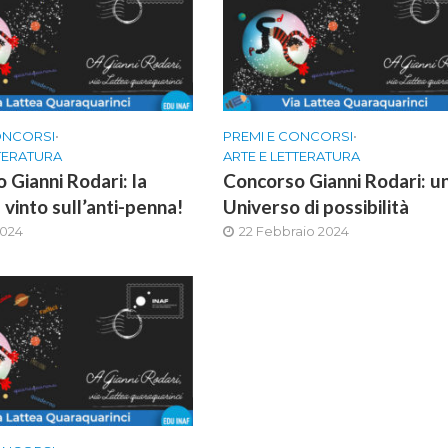
ONCORSI
•
PREMI E CONCORSI
•
TTERATURA
ARTE E LETTERATURA
 Gianni Rodari: la
Concorso Gianni Rodari: u
vinto sull’anti-penna!
Universo di possibilità
2024
22 Febbraio 2024