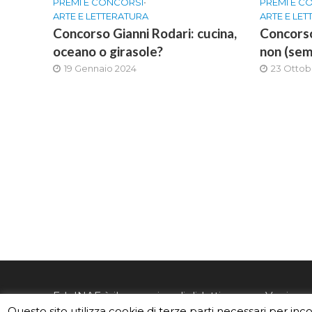
PREMI E CONCORSI
•
PREMI E C
ARTE E LETTERATURA
ARTE E LE
Concorso Gianni Rodari: cucina,
Concorso
oceano o girasole?
non (sem
19 Gennaio 2024
23 Ottob
EduINAF è il magazine di didattica e
Vuoi usa
Questo sito utilizza cookie di terze parti necessari per inc
divulgazione dell'INAF,
Istituto
Leggi i C