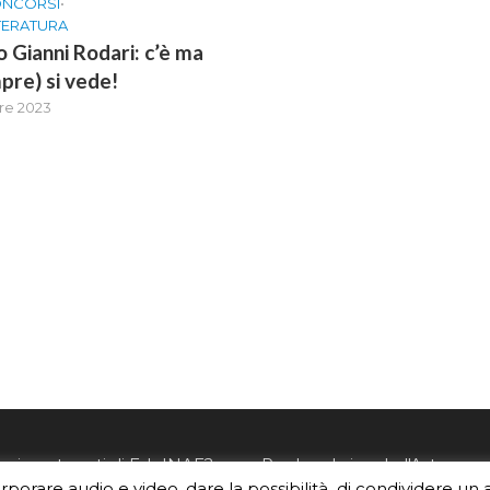
ONCORSI
•
TTERATURA
 Gianni Rodari: c’è ma
pre) si vede!
re 2023
re i contenuti di EduINAF?
Per la rubrica de l'Astrono
orporare audio e video, dare la possibilità di condividere un 
rediti
.
risponde, per inviarci le tue 