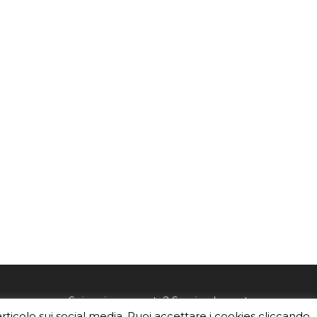
mo
Sei un insegnante? Scarica la nostra
articolo sui social media. Puoi accettare i cookies cliccando
foto o i
brochure
da distribuire nella tua