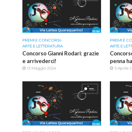
PREMI E CONCORSI
•
PREMI E C
ARTE E LETTERATURA
ARTE E LE
Concorso Gianni Rodari: grazie
Concorso
e arrivederci!
penna ha 
13 Maggio 2024
5 Aprile 