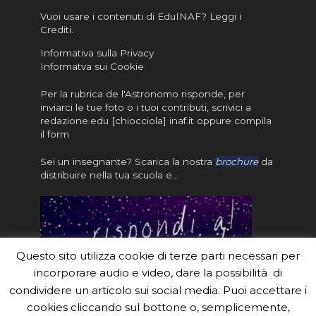
Vuoi usare i contenuti di EduINAF?
Leggi i
Crediti
.
Informativa sulla Privacy
Informatva sui Cookie
Per la rubrica de l'Astronomo risponde, per
inviarci le tue foto o i tuoi contributi, scrivici a
redazione.edu [chiocciola] inaf.it oppure
compila
il form
Sei un insegnante? Scarica la nostra
brochure
da
distribuire nella tua scuola e…
Questo sito utilizza cookie di terze parti necessari per
incorporare audio e video, dare la possibilità di
condividere un articolo sui social media. Puoi accettare i
cookies cliccando sul bottone o, semplicemente,