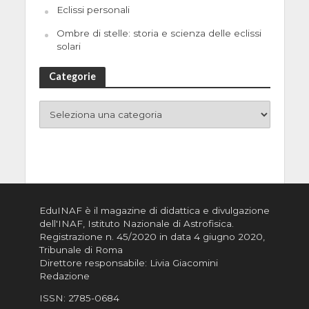
Eclissi personali
Ombre di stelle: storia e scienza delle eclissi
solari
Categorie
EduINAF è il magazine di didattica e divulgazione
dell'INAF,
Istituto Nazionale di Astrofisica
.
Registrazione n. 45/2020 in data 4 giugno 2020,
Tribunale di Roma
Direttore responsabile: Livia Giacomini
Redazione
ISSN:
2785-0684