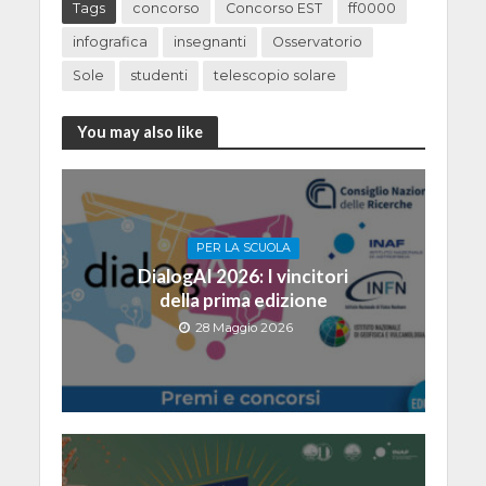
Tags
concorso
Concorso EST
ff0000
infografica
insegnanti
Osservatorio
Sole
studenti
telescopio solare
You may also like
PER LA SCUOLA
DialogAI 2026: I vincitori
della prima edizione
28 Maggio 2026