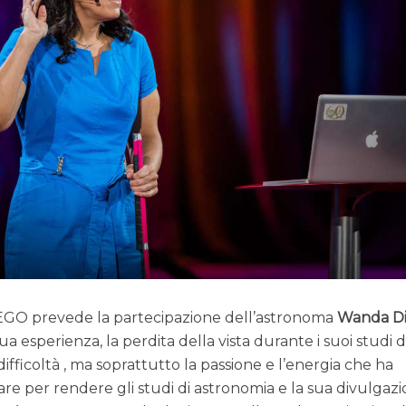
o EGO prevede la partecipazione dell’astronoma
Wanda D
ua esperienza, la perdita della vista durante i suoi studi d
ifficoltà , ma soprattutto la passione e l’energia che ha
re per rendere gli studi di astronomia e la sua divulgaz