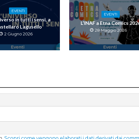
EVENTI
EVENTI
verso in tutti i sensi, a
L’INAF a Etna Comics 202
stellaro Lagusello
28 Maggio 2026
2 Giugno 2026
m.
Scopri come vengono elaborati i dati derivati dai comm