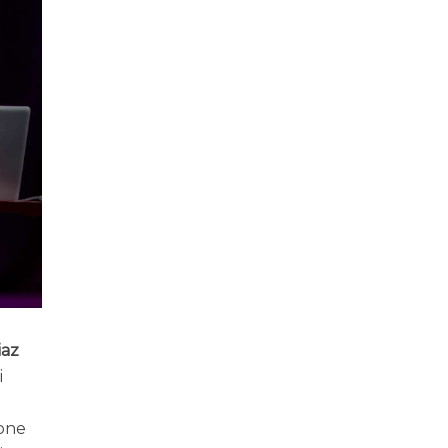
iaz
i
ione