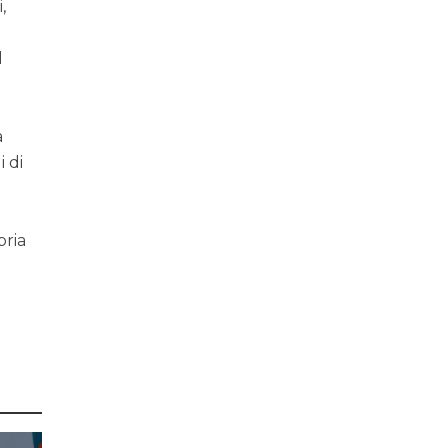
,
l
a
i di
pria