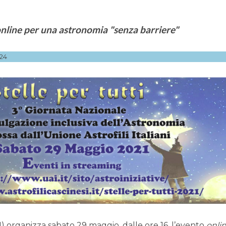
online per una astronomia "senza barriere"
24
UAI) organizza sabato 29 maggio, dalle ore 16, l’evento
onli