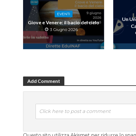
EVENTI
Un Uni
Giove e Venere: il bacio del cielo
Ca
3 Giugno 2026
Add Comment
Click here to post a comment
Questo sito utilizza Akismet per ridurre lo spa