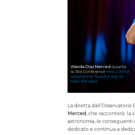
Wanda Diaz Merced
durante
la
Ted Conference
How a blind
astronomer found a way to
hear the stars
La diretta dall’Osservatori
Merced
, che racconterà la s
astronomia, le conseguenti d
dedicato e continua a dedica