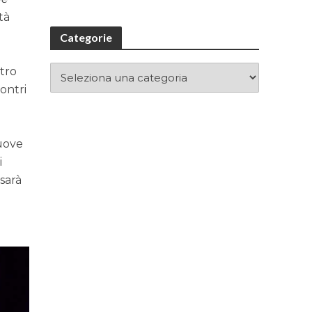
ità
Categorie
etro
contri
e
nuove
i
 sarà