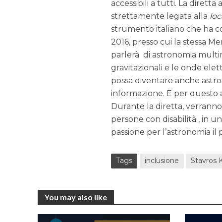
accessibili a tutti. La diret
strettamente legata alla
loc
strumento italiano che ha co
2016, presso cui la stessa M
parlerà di astronomia multi
gravitazionali e le onde el
possa diventare anche astron
informazione. E per questo a
Durante la diretta, verranno i
persone con disabilità , in 
passione per l’astronomia il p
Tags
inclusione
Stavros 
You may also like