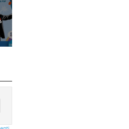
6
enti
.