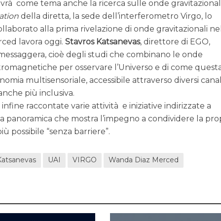
ta avrà come tema anche la ricerca sulle onde gravitazionali
ation
della diretta, la sede dell’interferometro Virgo, lo
llaborato alla prima rivelazione di onde gravitazionali ne
erced lavora oggi.
Stavros Katsanevas
, direttore di EGO,
messaggera, cioè degli studi che combinano le onde
ettromagnetiche per osservare l’Universo e di come quest
omia multisensoriale, accessibile attraverso diversi canal
nche più inclusiva.
nfine raccontate varie attività e iniziative indirizzate a
una panoramica che mostra l’impegno a condividere la pro
iù possibile “senza barriere”.
Katsanevas
UAI
VIRGO
Wanda Diaz Merced