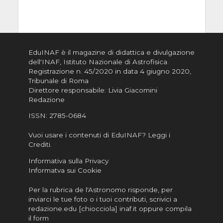
EduINAF è il magazine di didattica e divulgazione
dell'INAF,
Istituto Nazionale di Astrofisica
.
Registrazione n. 45/2020 in data 4 giugno 2020,
Tribunale di Roma
Direttore responsabile: Livia Giacomini
Redazione
ISSN:
2785-0684
Vuoi usare i contenuti di EduINAF?
Leggi i
Crediti
.
Informativa sulla Privacy
Informatva sui Cookie
Per la rubrica de l'Astronomo risponde, per
inviarci le tue foto o i tuoi contributi, scrivici a
redazione.edu [chiocciola] inaf.it oppure
compila
il form