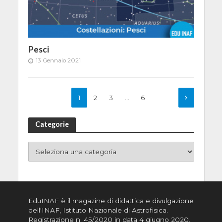
Pesci
13 Gennaio 2021
1
2
3
…
6
Categorie
EduINAF è il magazine di didattica e divulgazione
dell'INAF,
Istituto Nazionale di Astrofisica
.
Registrazione n. 45/2020 in data 4 giugno 2020,