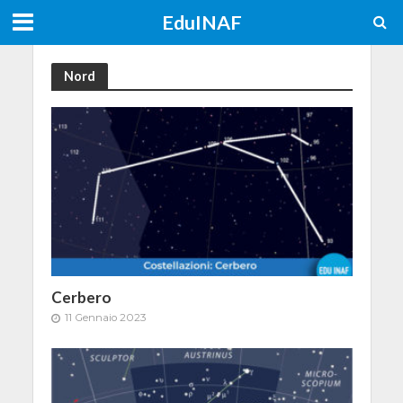
EduINAF
Nord
Cerbero
11 Gennaio 2023