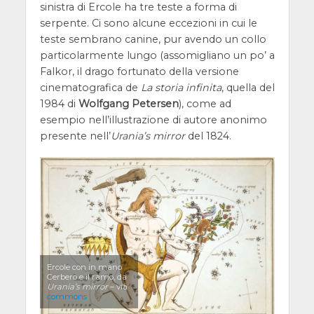
sinistra di Ercole ha tre teste a forma di
serpente. Ci sono alcune eccezioni in cui le
teste sembrano canine, pur avendo un collo
particolarmente lungo (assomigliano un po’ a
Falkor, il drago fortunato della versione
cinematografica de
La storia infinita
, quella del
1984 di
Wolfgang Petersen
), come ad
esempio nell’illustrazione di autore anonimo
presente nell’
Urania’s mirror
del 1824.
Ercole con in mano
Cerbero e il ramo, da
Urania’s mirror
– via
commons