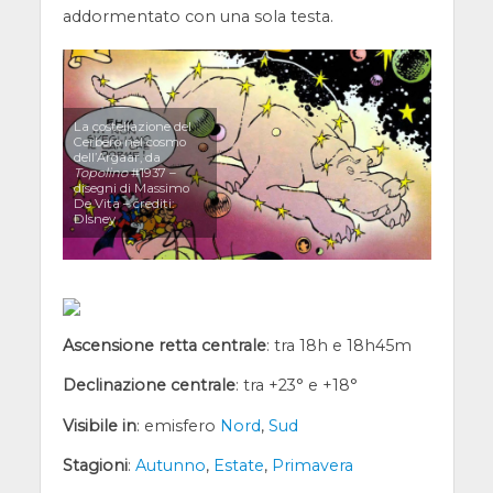
addormentato con una sola testa.
La costellazione del
Cerbero nel cosmo
dell’Argaar, da
Topolino
#1937 –
disegni di Massimo
De Vita – crediti:
DIsney
Ascensione retta centrale
: tra 18h e 18h45m
Declinazione centrale
: tra +23° e +18°
Visibile in
: emisfero
Nord
,
Sud
Stagioni
:
Autunno
,
Estate
,
Primavera