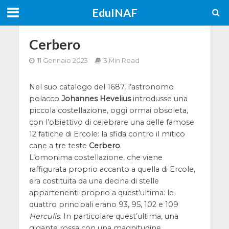
EduINAF
Cerbero
11 Gennaio 2023
3 Min Read
Nel suo catalogo del 1687, l’astronomo
polacco
Johannes Hevelius
introdusse una
piccola costellazione, oggi ormai obsoleta,
con l’obiettivo di celebrare una delle famose
12 fatiche di Ercole: la sfida contro il mitico
cane a tre teste
Cerbero
.
L’omonima costellazione, che viene
raffigurata proprio accanto a quella di Ercole,
era costituita da una decina di stelle
appartenenti proprio a quest’ultima: le
quattro principali erano 93, 95, 102 e 109
Herculis
. In particolare quest’ultima, una
gigante rossa con una magnitudine