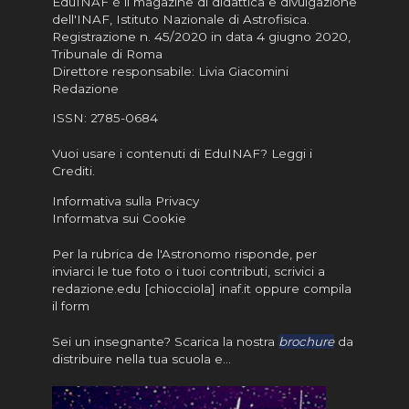
EduINAF è il magazine di didattica e divulgazione
dell'INAF,
Istituto Nazionale di Astrofisica
.
Registrazione n. 45/2020 in data 4 giugno 2020,
Tribunale di Roma
Direttore responsabile: Livia Giacomini
Redazione
ISSN:
2785-0684
Vuoi usare i contenuti di EduINAF?
Leggi i
Crediti
.
Informativa sulla Privacy
Informatva sui Cookie
Per la rubrica de l'Astronomo risponde, per
inviarci le tue foto o i tuoi contributi, scrivici a
redazione.edu [chiocciola] inaf.it oppure
compila
il form
Sei un insegnante? Scarica la nostra
brochure
da
distribuire nella tua scuola e…